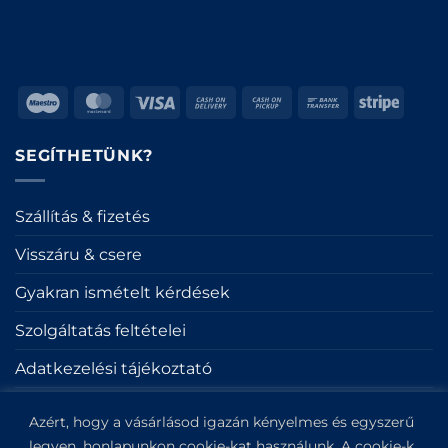
Maestro
MasterCard
Visa
Cash
Cash
Bank
Stripe
On
on
Transfer
Delivery
Pickup
SEGÍTHETÜNK?
Szállítás & fizetés
Visszáru & csere
Gyakran ismételt kérdések
Szolgáltatás feltételei
Adatkezelési tájékoztató
Sütik
Azért, hogy a vásárlásod igazán kényelmes és egyszerű
Impresszum
legyen, honlapunkon cookie-kat használunk. A cookie-k