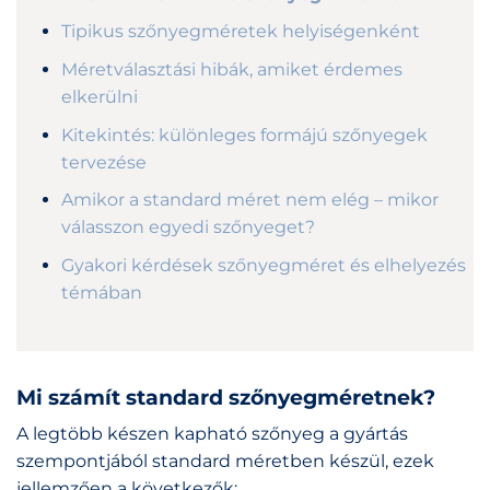
Tipikus szőnyegméretek helyiségenként
Méretválasztási hibák, amiket érdemes
elkerülni
Kitekintés: különleges formájú szőnyegek
tervezése
Amikor a standard méret nem elég – mikor
válasszon egyedi szőnyeget?
Gyakori kérdések szőnyegméret és elhelyezés
témában
Mi számít standard szőnyegméretnek?
A legtöbb készen kapható szőnyeg a gyártás
szempontjából standard méretben készül, ezek
jellemzően a következők: