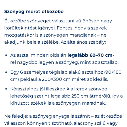
Szőnyeg méret étkezőbe
Étkezőbe szőnyeget választani különösen nagy
körültekintést igényel. Fontos, hogy a székek
mozgatáskor is a szőnyegen maradjanak – ne
akadjunk bele a szélébe. Az általános szabály:
Az asztal minden oldalán
legalább 60–70 cm
-
rel nagyobb legyen a szőnyeg, mint az asztallap.
Egy 6 személyes téglalap alakú asztalhoz (90×180
cm) például a 200×300 cm méret az ideális.
Körasztalhoz jól illeszkedik a kerek szőnyeg –
lehetőség szerint legalább 250 cm átmérőjű, így a
kihúzott székek is a szőnyegen maradnak.
Ne feledje: a szőnyeg anyaga is számít – az étkezőbe
válasszon könnyen tisztítható, alacsony szálú vagy