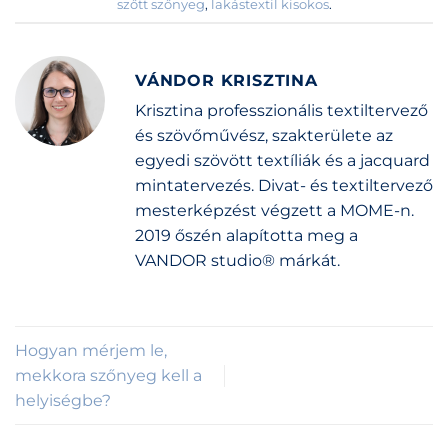
szőtt szőnyeg
,
lakástextil kisokos
.
VÁNDOR KRISZTINA
Krisztina professzionális textiltervező
és szövőművész, szakterülete az
egyedi szövött textíliák és a jacquard
mintatervezés. Divat- és textiltervező
mesterképzést végzett a MOME-n.
2019 őszén alapította meg a
VANDOR studio® márkát.
Hogyan mérjem le,
mekkora szőnyeg kell a
helyiségbe?