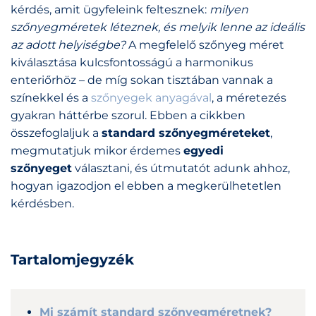
kérdés, amit ügyfeleink feltesznek:
milyen
szőnyegméretek léteznek, és melyik lenne az ideális
az adott helyiségbe?
A megfelelő szőnyeg méret
kiválasztása kulcsfontosságú a harmonikus
enteriőrhöz – de míg sokan tisztában vannak a
színekkel és a
szőnyegek anyagával
, a méretezés
gyakran háttérbe szorul. Ebben a cikkben
összefoglaljuk a
standard szőnyegméreteket
,
megmutatjuk mikor érdemes
egyedi
szőnyeget
választani, és útmutatót adunk ahhoz,
hogyan igazodjon el ebben a megkerülhetetlen
kérdésben.
Tartalomjegyzék
Mi számít standard szőnyegméretnek?