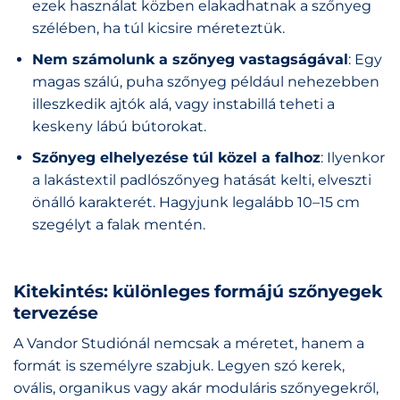
ezek használat közben elakadhatnak a szőnyeg
szélében, ha túl kicsire méreteztük.
Nem számolunk a szőnyeg vastagságával
: Egy
magas szálú, puha szőnyeg például nehezebben
illeszkedik ajtók alá, vagy instabillá teheti a
keskeny lábú bútorokat.
Szőnyeg elhelyezése túl közel a falhoz
: Ilyenkor
a lakástextil padlószőnyeg hatását kelti, elveszti
önálló karakterét. Hagyjunk legalább 10–15 cm
szegélyt a falak mentén.
Kitekintés: különleges formájú szőnyegek
tervezése
A Vandor Studiónál nemcsak a méretet, hanem a
formát is személyre szabjuk. Legyen szó kerek,
ovális, organikus vagy akár moduláris szőnyegekről,