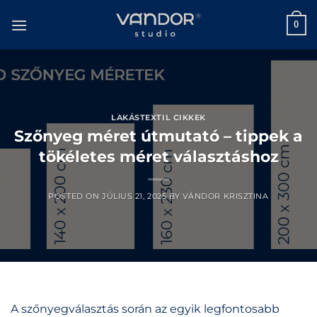
Skip
to
0
content
LAKÁSTEXTIL CIKKEK
Szőnyeg méret útmutató – tippek a
tökéletes méret választáshoz
POSTED ON
JÚLIUS 21, 2025
BY
VÁNDOR KRISZTINA
A szőnyegválasztás során az egyik legfontosabb