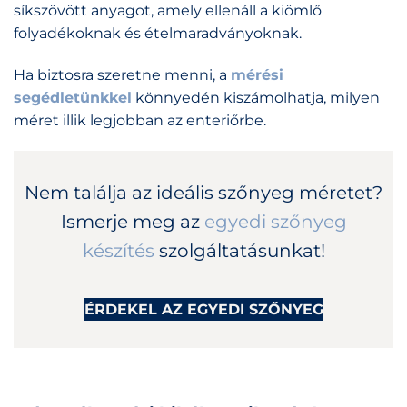
síkszövött anyagot, amely ellenáll a kiömlő
folyadékoknak és ételmaradványoknak.
Ha biztosra szeretne menni, a
mérési
segédletünkkel
könnyedén kiszámolhatja, milyen
méret illik legjobban az enteriőrbe.
Nem találja az ideális szőnyeg méretet?
Ismerje meg az
egyedi szőnyeg
készítés
szolgáltatásunkat!
ÉRDEKEL AZ EGYEDI SZŐNYEG