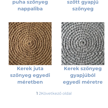
puha szőnyeg
szőtt gyapjú
nappaliba
szőnyeg
Kerek juta
Kerek szőnyeg
szőnyeg egyedi
gyapjúból
méretben
egyedi méretre
1
2
Következő oldal