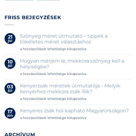
FRISS BEJEGYZÉSEK
Szőnyeg méret útmutató – tippek a
21
júl
tökéletes méret választáshoz
Szőnyeg
a hozzászólások lehetősége kikapcsolva
méret
útmutató
Hogyan mérjem le, mekkora szőnyeg kell a
10
–
júl
helyiségbe?
tippek
Hogyan
a hozzászólások lehetősége kikapcsolva
a
mérjem
tökéletes
le,
méret
Kenyérzsák méretek útmutatója – Melyik
03
mekkora
választáshoz
júl
kenyérhez mekkora zsák illik?
szőnyeg
bejegyzéshez
Kenyérzsák
a hozzászólások lehetősége kikapcsolva
kell
méretek
a
útmutatója
helyiségbe?
Kenyeres zsák hol kapható Magyarországon?
17
–
bejegyzéshez
jún
Kenyeres
a hozzászólások lehetősége kikapcsolva
Melyik
zsák
kenyérhez
hol
mekkora
kapható
ARCHÍVUM
zsák