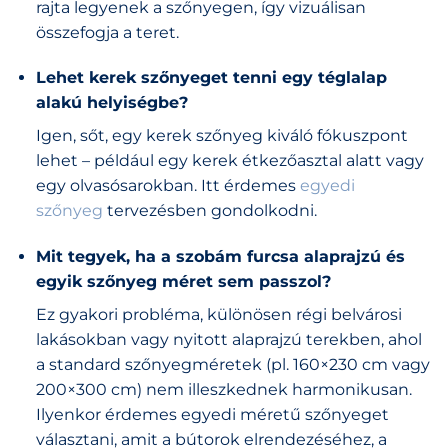
rajta legyenek a szőnyegen, így vizuálisan
összefogja a teret.
Lehet kerek szőnyeget tenni egy téglalap
alakú helyiségbe?
Igen, sőt, egy kerek szőnyeg kiváló fókuszpont
lehet – például egy kerek étkezőasztal alatt vagy
egy olvasósarokban. Itt érdemes
egyedi
szőnyeg
tervezésben gondolkodni.
Mit tegyek, ha a szobám furcsa alaprajzú és
egyik szőnyeg méret sem passzol?
Ez gyakori probléma, különösen régi belvárosi
lakásokban vagy nyitott alaprajzú terekben, ahol
a standard szőnyegméretek (pl. 160×230 cm vagy
200×300 cm) nem illeszkednek harmonikusan.
Ilyenkor érdemes egyedi méretű szőnyeget
választani, amit a bútorok elrendezéséhez, a