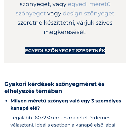
szőnyeget, vagy
egyedi méretű
szőnyeget
vagy
design szőnyeget
szeretne készíttetni, várjuk szíves
megkeresését.
EGYEDI SZŐNYEGET SZERETNÉK
Gyakori kérdések szőnyegméret és
elhelyezés témában
Milyen méretű szőnyeg való egy 3 személyes
kanapé elé?
Legalább 160×230 cm-es méretet érdemes
választani. Ideális esetben a kanapé első lábai