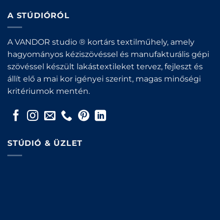
A STÚDIÓRÓL
A VANDOR studio ® kortárs textilműhely, amely
hagyományos kéziszövéssel és manufakturális gépi
szövéssel készült lakástextileket tervez, fejleszt és
állít elő a mai kor igényei szerint, magas minőségi
kritériumok mentén.
STÚDIÓ & ÜZLET