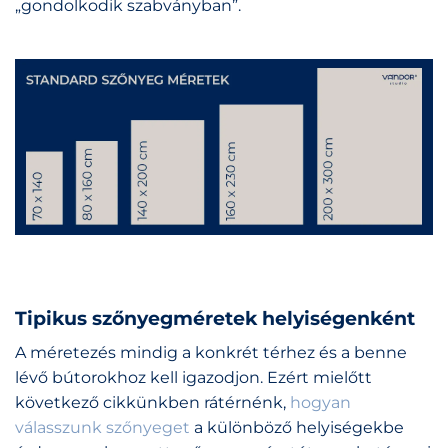
„gondolkodik szabványban”.
Tipikus szőnyegméretek helyiségenként
A méretezés mindig a konkrét térhez és a benne
lévő bútorokhoz kell igazodjon. Ezért mielőtt
következő cikkünkben rátérnénk,
hogyan
válasszunk szőnyeget
a különböző helyiségekbe