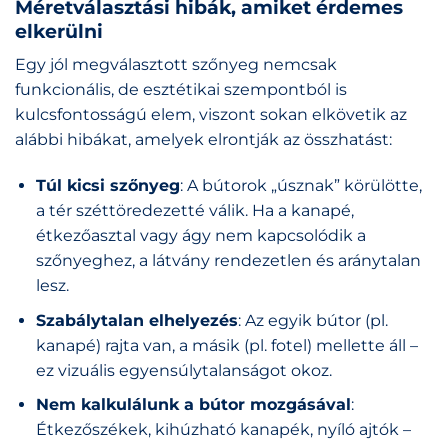
Méretválasztási hibák, amiket érdemes
elkerülni
Egy jól megválasztott szőnyeg nemcsak
funkcionális, de esztétikai szempontból is
kulcsfontosságú elem, viszont sokan elkövetik az
alábbi hibákat, amelyek elrontják az összhatást:
Túl kicsi szőnyeg
: A bútorok „úsznak” körülötte,
a tér széttöredezetté válik. Ha a kanapé,
étkezőasztal vagy ágy nem kapcsolódik a
szőnyeghez, a látvány rendezetlen és aránytalan
lesz.
Szabálytalan elhelyezés
: Az egyik bútor (pl.
kanapé) rajta van, a másik (pl. fotel) mellette áll –
ez vizuális egyensúlytalanságot okoz.
Nem kalkulálunk a bútor mozgásával
:
Étkezőszékek, kihúzható kanapék, nyíló ajtók –