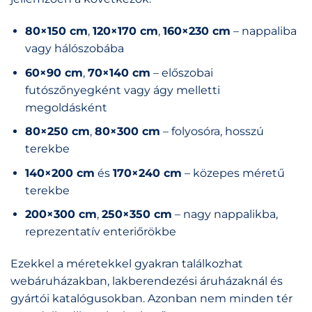
80×150 cm
,
120×170 cm
,
160×230 cm
– nappaliba
vagy hálószobába
60×90 cm
,
70×140 cm
– előszobai
futószőnyegként vagy ágy melletti
megoldásként
80×250 cm
,
80×300 cm
– folyosóra, hosszú
terekbe
140×200 cm
és
170×240 cm
– közepes méretű
terekbe
200×300 cm
,
250×350 cm
– nagy nappalikba,
reprezentatív enteriőrökbe
Ezekkel a méretekkel gyakran találkozhat
webáruházakban, lakberendezési áruházaknál és
gyártói katalógusokban. Azonban nem minden tér