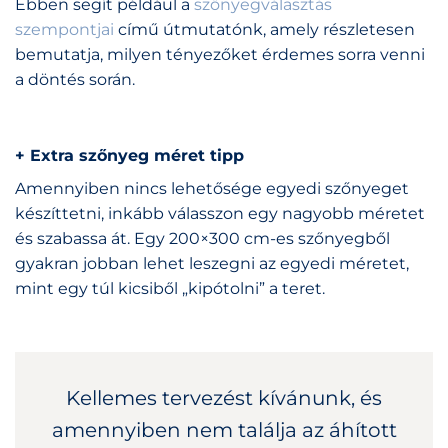
Ebben segít például a
szőnyegválasztás
szempontjai
című útmutatónk, amely részletesen
bemutatja, milyen tényezőket érdemes sorra venni
a döntés során.
+ Extra szőnyeg méret tipp
Amennyiben nincs lehetősége egyedi szőnyeget
készíttetni, inkább válasszon egy nagyobb méretet
és szabassa át. Egy 200×300 cm-es szőnyegből
gyakran jobban lehet leszegni az egyedi méretet,
mint egy túl kicsiből „kipótolni” a teret.
Kellemes tervezést kívánunk, és
amennyiben nem találja az áhított