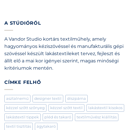
A STÚDIÓRÓL
A Vandor Studio kortárs textilműhely, amely
hagyományos kéziszövéssel és manufakturális gépi
szövéssel készült lakástextileket tervez, fejleszt és
állít elő a mai kor igényei szerint, magas minőségi
kritériumok mentén.
CÍMKE FELHŐ
asztalnemű
designer textil
díszpárna
kézzel szőtt szőnyeg
kézzel szőtt textil
lakástextil kisokos
lakástextil tippek
pléd és takaró
textilművész kiállítás
textil tisztítás
ágytakaró