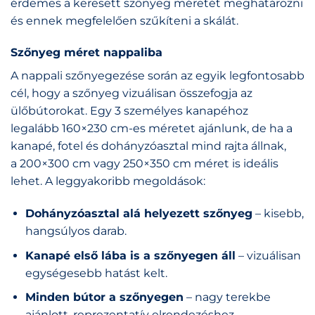
érdemes a keresett szőnyeg méretét meghatározni
és ennek megfelelően szűkíteni a skálát.
Szőnyeg méret nappaliba
A nappali szőnyegezése során az egyik legfontosabb
cél, hogy a szőnyeg vizuálisan összefogja az
ülőbútorokat. Egy 3 személyes kanapéhoz
legalább 160×230 cm-es méretet ajánlunk, de ha a
kanapé, fotel és dohányzóasztal mind rajta állnak,
a 200×300 cm vagy 250×350 cm méret is ideális
lehet. A leggyakoribb megoldások:
Dohányzóasztal alá helyezett szőnyeg
– kisebb,
hangsúlyos darab.
Kanapé első lába is a szőnyegen áll
– vizuálisan
egységesebb hatást kelt.
Minden bútor a szőnyegen
– nagy terekbe
ajánlott, reprezentatív elrendezéshez.