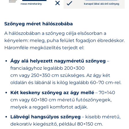
Szőnyeg méret hálószobába
A hálószobában a szőnyeg célja elsősorban a
kényelem: meleg, puha felület fogadjon ébredéskor.
Háromféle megközelítés terjedt el:
Ágy alá helyezett nagyméretű szőnyeg
–
franciaágyhoz legalább 200×300
cm vagy 250×350 cm szükséges. Az ágy két
oldalán és lábánál is kilóg legalább 60–70 cm-rel.
Két keskeny szőnyeg az ágy mellé
– 70×140
cm vagy 60×180 cm méretű futószőnyegek,
melyek a reggeli komfortot adják.
Lábvégi hangsúlyos szőnyeg
– kisebb méretű,
dekoratív kiegészítő, például 80×150 cm.