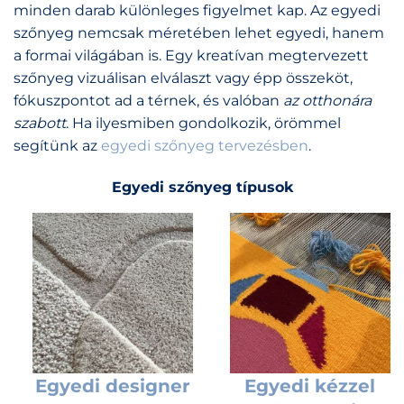
minden darab különleges figyelmet kap. Az egyedi
szőnyeg nemcsak méretében lehet egyedi, hanem
a formai világában is. Egy kreatívan megtervezett
szőnyeg vizuálisan elválaszt vagy épp összeköt,
fókuszpontot ad a térnek, és valóban
az otthonára
szabott
. Ha ilyesmiben gondolkozik, örömmel
segítünk az
egyedi szőnyeg tervezésben
.
Egyedi szőnyeg típusok
Egyedi designer
Egyedi kézzel