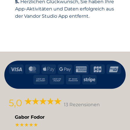
5.
Herzlichen Glückwunsch, Sie haben Ihre
App-Aktivitäten und Daten erfolgreich aus
der Vandor Studio App entfernt.
Visa
MasterCard
Apple
Google
American
JCB
Uni
Pay
Pay
Express
Cash
Cash
Bank
Stripe
On
on
Transfer
Delivery
Pickup
5,0
13 Rezensionen
Gabor Fodor
★★★★★