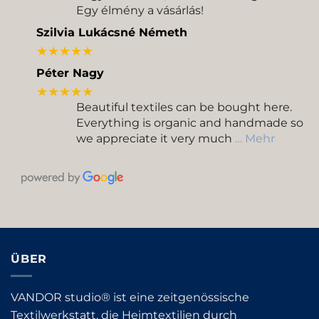
Egy élmény a vásárlás!
Szilvia Lukácsné Németh
★★★★★
Péter Nagy
★★★★★
Beautiful textiles can be bought here.
Everything is organic and handmade so
we appreciate it very much
… Mehr
ÜBER
VANDOR studio® ist eine zeitgenössische
Textilwerkstatt, die Heimtextilien durch