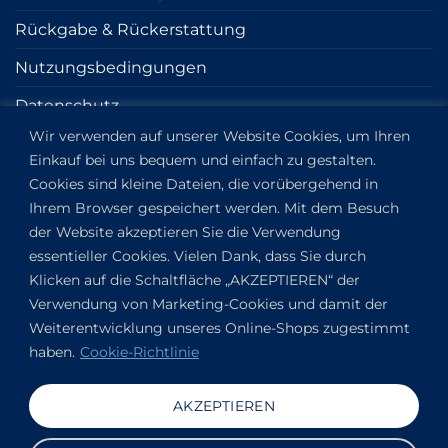
Rückgabe & Rückerstattung
Nutzungsbedingungen
Datenschutz
Wir verwenden auf unserer Website Cookies, um Ihren
Cookie
Einkauf bei uns bequem und einfach zu gestalten.
Impressum
Cookies sind kleine Dateien, die vorübergehend in
Ihrem Browser gespeichert werden. Mit dem Besuch
der Website akzeptieren Sie die Verwendung
KONTAKT
essentieller Cookies. Vielen Dank, dass Sie durch
Klicken auf die Schaltfläche „AKZEPTIEREN“ der
Kapitány utca 6.
Verwendung von Marketing-Cookies und damit der
Budapest,
1123
Weiterentwicklung unseres Online-Shops zugestimmt
HU
haben.
Cookie-Richtlinie
Auf Google Maps anzeigen
+36304649191
AKZEPTIEREN