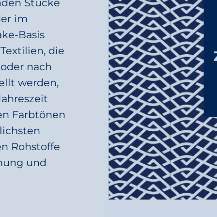
nden Stücke
der im
ake-Basis
Textilien, die
 oder nach
llt werden,
Jahreszeit
ten Farbtönen
lichsten
en Rohstoffe
nnung und