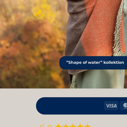
”Shape of water” kollektion
Visa