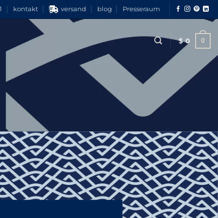
1
kontakt
versand
blog
Presseraum
$
0
0