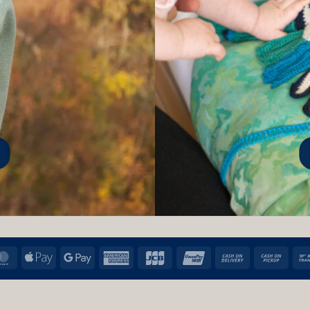
MasterCard
Apple
Google
American
JCB
UnionPay
Cash
Cas
Pay
Pay
Express
On
on
Delivery
Pic