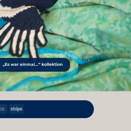
„Es war einmal...“ kollektion
h
Bank
Stripe
Transfer
kup