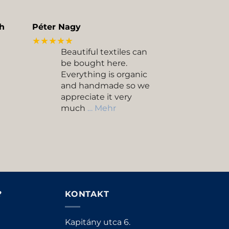
h
Péter Nagy
★★★★★
Beautiful textiles can
be bought here.
Everything is organic
and handmade so we
appreciate it very
much
… Mehr
?
KONTAKT
Kapitány utca 6.