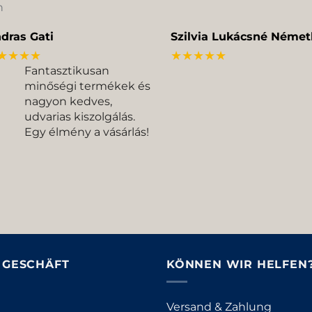
n
dras Gati
Szilvia Lukácsné Német
★★★★
★★★★★
Fantasztikusan
minőségi termékek és
nagyon kedves,
udvarias kiszolgálás.
Egy élmény a vásárlás!
& GESCHÄFT
KÖNNEN WIR HELFEN
Versand & Zahlung