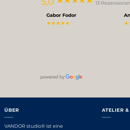
5,0
13 Rezensione
Gabor Fodor
An
★★★★★
★
ÜBER
ATELIER 
VANDOR studio® ist eine