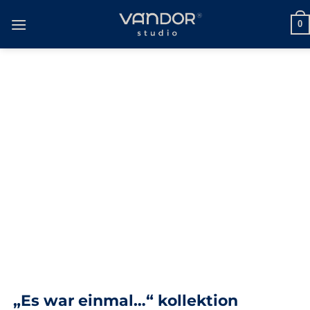
Zum
Inhalt
0
springen
„Es war einmal…“ k
ollektion