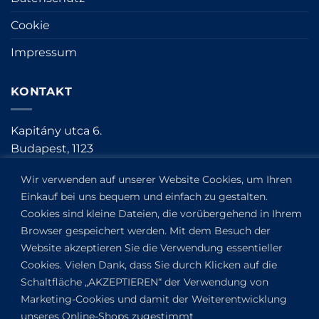
Cookie
Impressum
KONTAKT
Kapitány utca 6.
Budapest,
1123
HU
Wir verwenden auf unserer Website Cookies, um Ihren
Auf Google Maps anzeigen
Einkauf bei uns bequem und einfach zu gestalten.
+36304649191
Cookies sind kleine Dateien, die vorübergehend in Ihrem
Browser gespeichert werden. Mit dem Besuch der
Copyright 2019-2026 ©
VANDOR studio®
. All rights
Website akzeptieren Sie die Verwendung essentieller
reserved.
Cookies. Vielen Dank, dass Sie durch Klicken auf die
Schaltfläche „AKZEPTIEREN“ der Verwendung von
Marketing-Cookies und damit der Weiterentwicklung
unseres Online-Shops zugestimmt