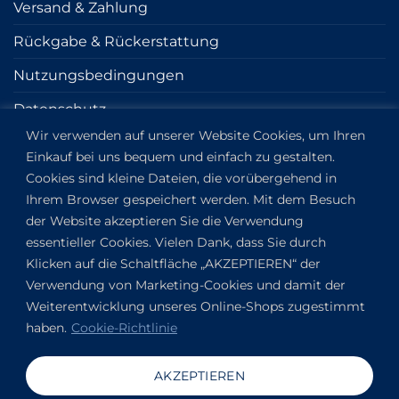
Versand & Zahlung
Rückgabe & Rückerstattung
Nutzungsbedingungen
Datenschutz
Wir verwenden auf unserer Website Cookies, um Ihren
Cookie
Einkauf bei uns bequem und einfach zu gestalten.
Impressum
Cookies sind kleine Dateien, die vorübergehend in
Ihrem Browser gespeichert werden. Mit dem Besuch
der Website akzeptieren Sie die Verwendung
KONTAKT
essentieller Cookies. Vielen Dank, dass Sie durch
Klicken auf die Schaltfläche „AKZEPTIEREN“ der
Kapitány utca 6.
Verwendung von Marketing-Cookies und damit der
Budapest,
1123
Weiterentwicklung unseres Online-Shops zugestimmt
HU
haben.
Cookie-Richtlinie
Auf Google Maps anzeigen
+36304649191
AKZEPTIEREN