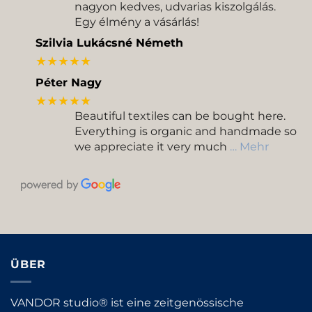
nagyon kedves, udvarias kiszolgálás.
Egy élmény a vásárlás!
Szilvia Lukácsné Németh
★★★★★
Péter Nagy
★★★★★
Beautiful textiles can be bought here.
Everything is organic and handmade so
we appreciate it very much
… Mehr
ÜBER
VANDOR studio® ist eine zeitgenössische