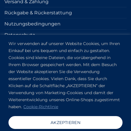
Versand & Zahlung
Rückgabe & Rückerstattung
Nutzungsbedingungen
Datenschutz
Wir verwenden auf unserer Website Cookies, um Ihren
Cookie
Einkauf bei uns bequem und einfach zu gestalten.
Impressum
Cookies sind kleine Dateien, die vorübergehend in
Ihrem Browser gespeichert werden. Mit dem Besuch
der Website akzeptieren Sie die Verwendung
KONTAKT
essentieller Cookies. Vielen Dank, dass Sie durch
Klicken auf die Schaltfläche „AKZEPTIEREN“ der
Kapitány utca 6.
Verwendung von Marketing-Cookies und damit der
Budapest,
1123
Weiterentwicklung unseres Online-Shops zugestimmt
HU
haben.
Cookie-Richtlinie
Auf Google Maps anzeigen
+36304649191
AKZEPTIEREN