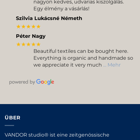
nagyon kedves, udvarias kiszolgálás.
Egy élmény a vásárlás!
Szilvia Lukácsné Németh
★★★★★
Péter Nagy
★★★★★
Beautiful textiles can be bought here.
Everything is organic and handmade so
we appreciate it very much
… Mehr
ÜBER
VANDOR studio® ist eine zeitgenössische