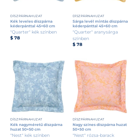
DÍSZPÁRNAHUZAT
DÍSZPÁRNAHUZAT
Kék leveles díszpárna
Sárga levél mintás díszpárna
kéderpánttal 45×60 cm
kéderpánttal 45×60 cm
"Quarter" kék színben
"Quarter" aranysárga
$
78
színben
$
78
DÍSZPÁRNAHUZAT
DÍSZPÁRNAHUZAT
Kék nagyméretű díszpárna
Nagy színes díszpárna huzat
huzat 50×50 cm
50×50 cm
"Nest" kék színben
"Nest" rózsa-barack