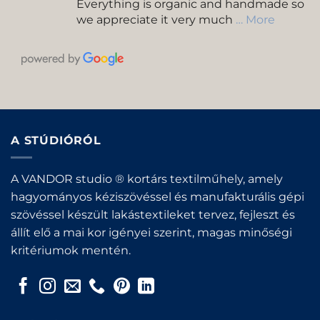
Everything is organic and handmade so
we appreciate it very much
… More
A STÚDIÓRÓL
A VANDOR studio ® kortárs textilműhely, amely
hagyományos kéziszövéssel és manufakturális gépi
szövéssel készült lakástextileket tervez, fejleszt és
állít elő a mai kor igényei szerint, magas minőségi
kritériumok mentén.