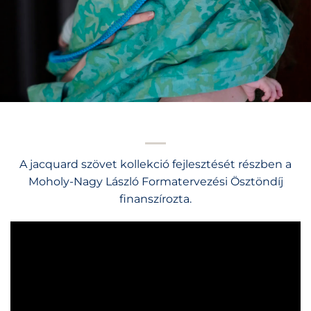
A jacquard szövet kollekció fejlesztését részben a
Moholy-Nagy László Formatervezési Ösztöndíj
finanszírozta.