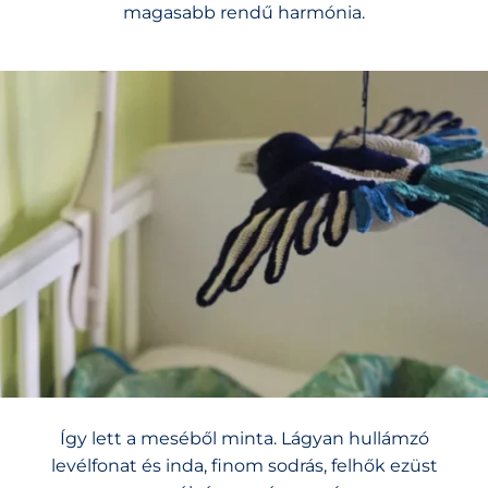
magasabb rendű harmónia.
Így lett a meséből minta. Lágyan hullámzó
levélfonat és inda, finom sodrás, felhők ezüst