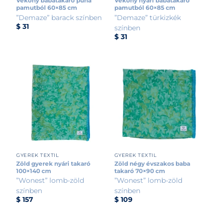
Vékony babatakaró puha
Vékony nyári babatakaró
pamutból 60×85 cm
pamutból 60×85 cm
”Demaze” barack színben
”Demaze” türkizkék
$
31
színben
$
31
GYEREK TEXTIL
GYEREK TEXTIL
Zöld gyerek nyári takaró
Zöld négy évszakos baba
100×140 cm
takaró 70×90 cm
”Wonest” lomb-zöld
”Wonest” lomb-zöld
színben
színben
$
157
$
109