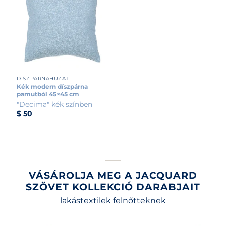
DÍSZPÁRNAHUZAT
Kék modern díszpárna
pamutból 45×45 cm
"Decima" kék színben
$
50
VÁSÁROLJA MEG A JACQUARD
SZÖVET KOLLEKCIÓ DARABJAIT
lakástextilek felnőtteknek