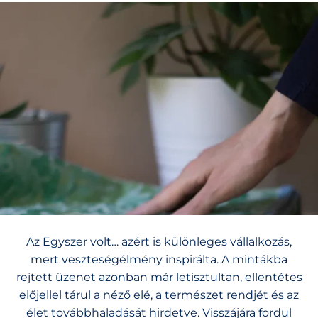
Az Egyszer volt… azért is különleges vállalkozás,
mert veszteségélmény inspirálta. A mintákba
rejtett üzenet azonban már letisztultan, ellentétes
előjellel tárul a néző elé, a természet rendjét és az
élet továbbhaladását hirdetve. Visszájára fordul