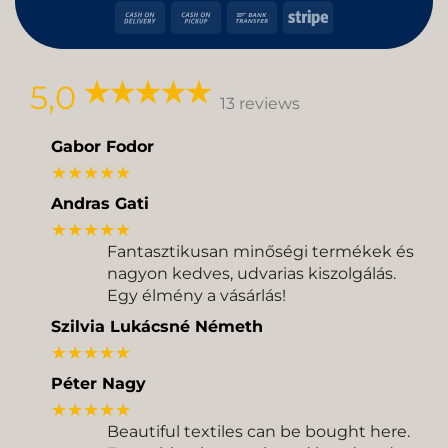
Pay
Pay
Express
Cash
Cash
Bank
Stripe
On
on
Transfer
Delivery
Pickup
5,0
13 reviews
Gabor Fodor
★★★★★
Andras Gati
★★★★★
Fantasztikusan minőségi termékek és
nagyon kedves, udvarias kiszolgálás.
Egy élmény a vásárlás!
Szilvia Lukácsné Németh
★★★★★
Péter Nagy
★★★★★
Beautiful textiles can be bought here.