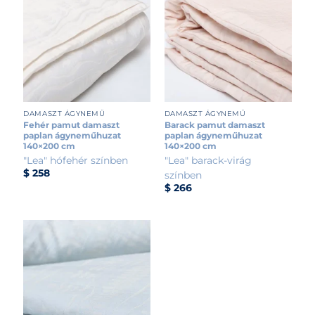
DAMASZT ÁGYNEMŰ
DAMASZT ÁGYNEMŰ
Fehér pamut damaszt
Barack pamut damaszt
paplan ágyneműhuzat
paplan ágyneműhuzat
140×200 cm
140×200 cm
"Lea" hófehér színben
"Lea" barack-virág
$
258
színben
$
266