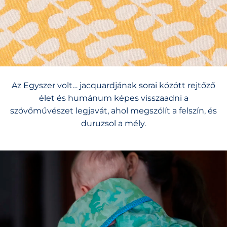
Az Egyszer volt… jacquardjának sorai között rejtőző
élet és humánum képes visszaadni a
szövőművészet legjavát, ahol megszólít a felszín, és
duruzsol a mély.