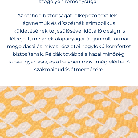
szegélyén reménysugár.
Az otthon biztonságát jelképező textilek –
ágyneműk és díszpárnák szimbolikus
küldetésének teljesülésével időtálló design is
létrejött, melynek alapanyagai, átgondolt formai
megoldásai és míves részletei nagyfokú komfortot
biztosítanak. Példák továbbá a hazai minőségi
szövetgyártásra, és a helyben most még elérhető
szakmai tudás átmentésére.