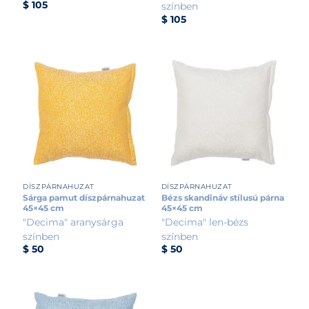
$
105
színben
$
105
DÍSZPÁRNAHUZAT
DÍSZPÁRNAHUZAT
Sárga pamut díszpárnahuzat
Bézs skandináv stílusú párna
45×45 cm
45×45 cm
"Decima" aranysárga
"Decima" len-bézs
színben
színben
$
50
$
50