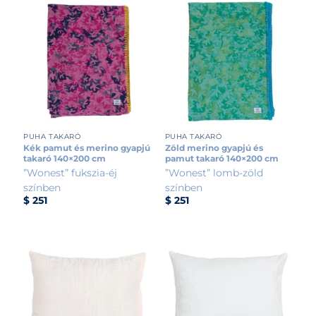
PUHA TAKARÓ
PUHA TAKARÓ
Kék pamut és merino gyapjú
Zöld merino gyapjú és
takaró 140×200 cm
pamut takaró 140×200 cm
”Wonest” fukszia-éj
”Wonest” lomb-zöld
színben
színben
$
251
$
251