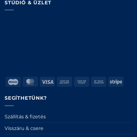
STÚDIÓ & ÜZLET
Maestro
MasterCard
Visa
Cash
Cash
Bank
Stripe
On
on
Transfer
Delivery
Pickup
SEGÍTHETÜNK?
Szállítás & fizetés
Visszáru & csere