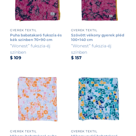
GYEREK TEXTIL
GYEREK TEXTIL
Puha babatakaró fukszia és
Szövött vékony gyerek pléd
kék színben 70×90 cm
100×140 cm
”Wonest” fukszia-éj
”Wonest” fukszia-éj
színben
színben
$
109
$
157
GYEREK TEXTIL
GYEREK TEXTIL