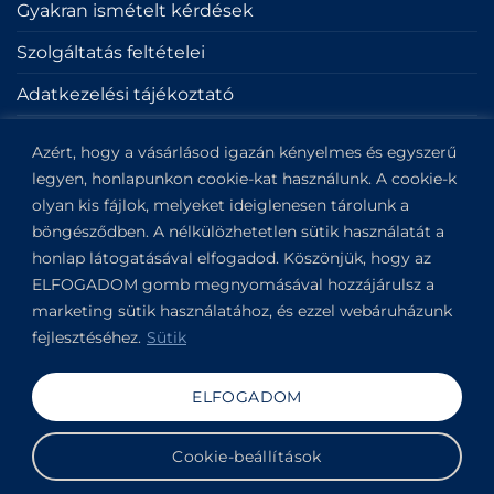
Gyakran ismételt kérdések
Szolgáltatás feltételei
Adatkezelési tájékoztató
Sütik
Azért, hogy a vásárlásod igazán kényelmes és egyszerű
Impresszum
legyen, honlapunkon cookie-kat használunk. A cookie-k
olyan kis fájlok, melyeket ideiglenesen tárolunk a
böngésződben. A nélkülözhetetlen sütik használatát a
KAPCSOLAT
honlap látogatásával elfogadod. Köszönjük, hogy az
ELFOGADOM gomb megnyomásával hozzájárulsz a
Kapitány utca 6.
marketing sütik használatához, és ezzel webáruházunk
Budapest,
1123
fejlesztéséhez.
Sütik
View on Google Maps
+36304649191
ELFOGADOM
Copyright 2019-2026 ©
VANDOR studio®
. All rights
Cookie-beállítások
reserved.