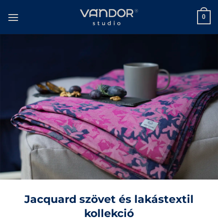
Skip
to
0
content
Jacquard szövet és lakástextil
kollekció