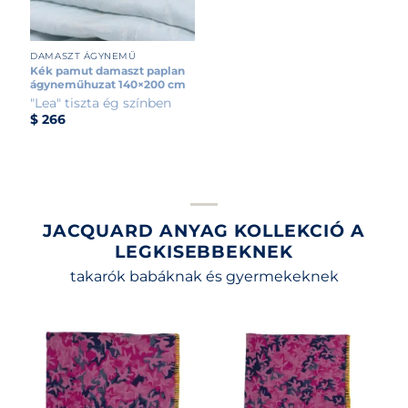
DAMASZT ÁGYNEMŰ
Kék pamut damaszt paplan
ágyneműhuzat 140×200 cm
"Lea" tiszta ég színben
$
266
JACQUARD ANYAG KOLLEKCIÓ A
LEGKISEBBEKNEK
takarók babáknak és gyermekeknek