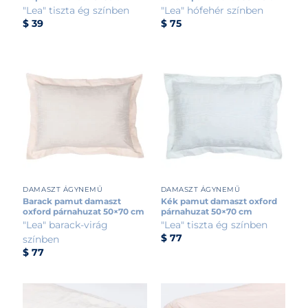
"Lea" tiszta ég színben
"Lea" hófehér színben
$
39
$
75
DAMASZT ÁGYNEMŰ
DAMASZT ÁGYNEMŰ
Barack pamut damaszt
Kék pamut damaszt oxford
oxford párnahuzat 50×70 cm
párnahuzat 50×70 cm
"Lea" barack-virág
"Lea" tiszta ég színben
$
77
színben
$
77