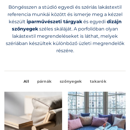
Böngésszen a stúdió egyedi és szériás lakástextil
referencia munkái között és ismerje meg a kézzel
készült
iparművészeti tárgyak
és egyedi
dizájn
szőnyegek
széles skáláját. A porfolióban olyan
lakástextil megrendeléseket is láthat, melyek
szériában készültek különböző üzleti megrendelők
részére.
All
párnák
szőnyegek
takarók