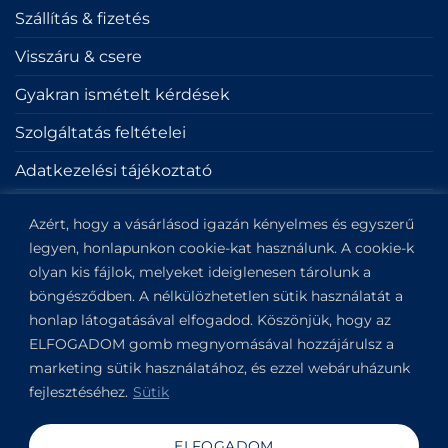
Szállítás & fizetés
Visszáru & csere
Gyakran ismételt kérdések
Szolgáltatás feltételei
Adatkezelési tájékoztató
Sütik
Azért, hogy a vásárlásod igazán kényelmes és egyszerű
Impresszum
legyen, honlapunkon cookie-kat használunk. A cookie-k
olyan kis fájlok, melyeket ideiglenesen tárolunk a
böngésződben. A nélkülözhetetlen sütik használatát a
KAPCSOLAT
honlap látogatásával elfogadod. Köszönjük, hogy az
ELFOGADOM gomb megnyomásával hozzájárulsz a
Kapitány utca 6.
marketing sütik használatához, és ezzel webáruházunk
Budapest,
1123
fejlesztéséhez.
Sütik
View on Google Maps
+36304649191
ELFOGADOM