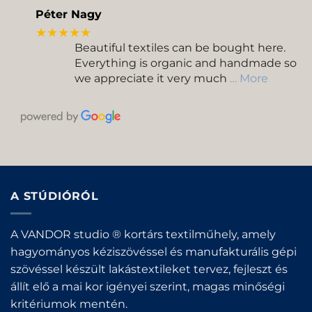
Péter Nagy
★★★★★
Beautiful textiles can be bought here.
Everything is organic and handmade so
we appreciate it very much
… More
A STÚDIÓRÓL
A VANDOR studio ® kortárs textilműhely, amely
hagyományos kéziszövéssel és manufakturális gépi
szövéssel készült lakástextileket tervez, fejleszt és
állít elő a mai kor igényei szerint, magas minőségi
kritériumok mentén.