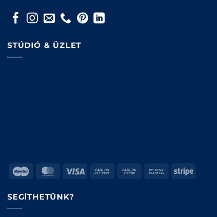
STÚDIÓ & ÜZLET
Maestro
MasterCard
Visa
Cash
Cash
Bank
Stripe
On
on
Transfer
Delivery
Pickup
SEGÍTHETÜNK?