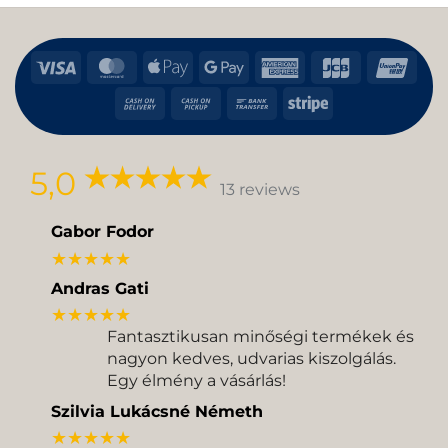
Visa
MasterCard
Apple
Google
American
JCB
Uni
Pay
Pay
Express
Cash
Cash
Bank
Stripe
On
on
Transfer
Delivery
Pickup
5,0
13 reviews
Gabor Fodor
★★★★★
Andras Gati
★★★★★
Fantasztikusan minőségi termékek és
nagyon kedves, udvarias kiszolgálás.
Egy élmény a vásárlás!
Szilvia Lukácsné Németh
★★★★★