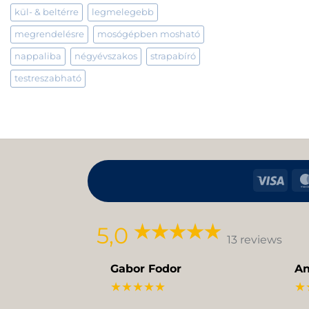
kül- & beltérre
legmelegebb
megrendelésre
mosógépben mosható
nappaliba
négyévszakos
strapabíró
testreszabható
Visa
5,0
13 reviews
Gabor Fodor
An
★★★★★
★