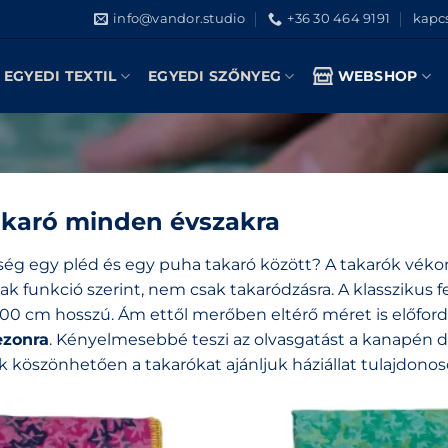
info@vandor.studio
+36 30 464 9191
kapcs
EGYEDI TEXTIL
EGYEDI SZŐNYEG
WEBSHOP
akaró minden évszakra
ség egy pléd és egy puha takaró között? A takarók vék
ak funkció szerint, nem csak takaródzásra. A klasszikus
00 cm hosszú. Ám ettől merőben eltérő méret is előfordu
ezonra
. Kényelmesebbé teszi az olvasgatást a kanapén d
 köszönhetően a takarókat ajánljuk háziállat tulajdon