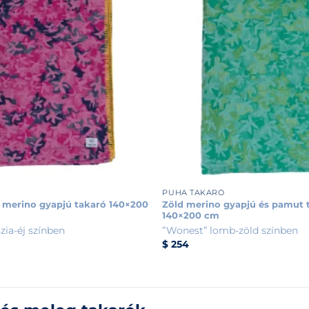
+
PUHA TAKARÓ
 merino gyapjú takaró 140×200
Zöld merino gyapjú és pamut 
140×200 cm
zia-éj színben
”Wonest” lomb-zöld színben
$
254