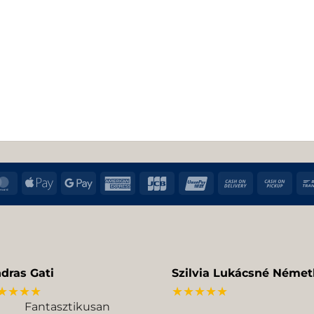
MasterCard
Apple
Google
American
JCB
UnionPay
Cash
Cas
Pay
Pay
Express
On
on
Delivery
Pic
dras Gati
Szilvia Lukácsné Német
★★★★
★★★★★
Fantasztikusan