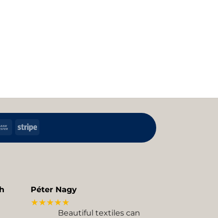
h
Bank
Stripe
Transfer
kup
h
Péter Nagy
★★★★★
Beautiful textiles can