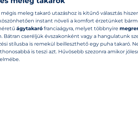
és meleg takarók
 mégis meleg takaró utazáshoz is kitűnő választás hiszen
öszönhetően instant növeli a komfort érzetünket bárme
méretű
ágytakaró
franciaágyra, melyet többnyire
megren
. Bátran cseréljük évszakonként vagy a hangulatunk szer
si stílusba is remekül beilleszthető egy puha takaró. N
otthonosabbá is teszi azt. Hűvösebb szezonra amikor jóle
yelmébe.