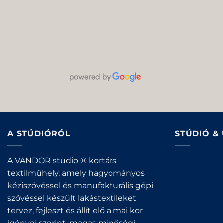
A STÚDIÓRÓL
STÚDIÓ &
A VANDOR studio ® kortárs
textilműhely, amely hagyományos
kéziszövéssel és manufakturális gépi
szövéssel készült lakástextileket
tervez, fejleszt és állít elő a mai kor
igényei szerint, magas minőségi