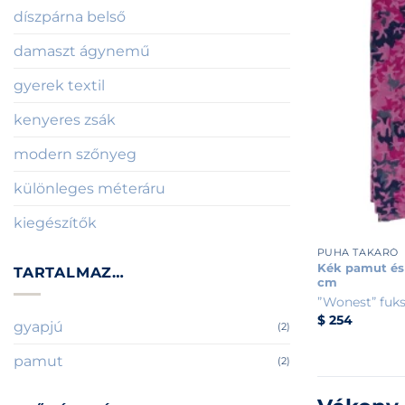
díszpárna belső
damaszt ágynemű
gyerek textil
kenyeres zsák
modern szőnyeg
különleges méteráru
kiegészítők
+
PUHA TAKARÓ
Kék pamut és
TARTALMAZ…
cm
”Wonest” fuks
$
254
gyapjú
(2)
pamut
(2)