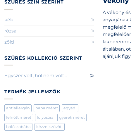
Vékony 
SZŰRÉS SZÍN SZERINT
A vékony és
kék
anyagának k
(1)
megfelelő 
rózsa
(1)
megfelelően
lakberendezé
zöld
(1)
általában, 
ajánljuk fig
SZŰRÉS KOLLEKCIÓ SZERINT
Egyszer volt, hol nem volt...
(2)
TERMÉK JELLEMZŐK
antiallergén
baba méret
egyedi
felnőtt méret
folyosóra
gyerek méret
hálószobába
kézzel szövött