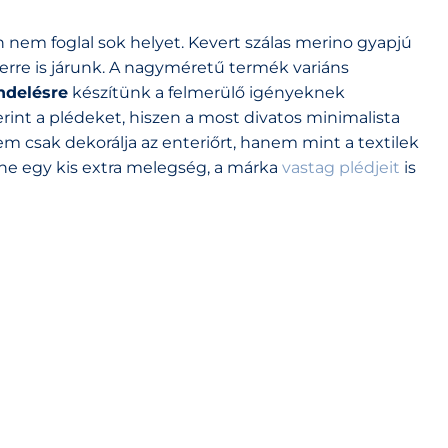
 nem foglal sok helyet. Kevert szálas merino gyapjú
rre is járunk. A nagyméretű termék variáns
delésre
készítünk a felmerülő igényeknek
int a plédeket, hiszen a most divatos minimalista
em csak dekorálja az enteriőrt, hanem mint a textilek
sne egy kis extra melegség, a márka
vastag plédjeit
is