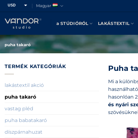
Skip
USD
Magyar
to
HUF
content
a STÚDIÓRÓL
LAKÁSTEXTIL
EUR
GBP
puha takaró
CAD
TERMÉK KATEGÓRIÁK
Puha t
Mi a különb
lakástextil akció
használható
puha takaró
hasonlóan 2
és nyári sz
vastag pléd
szövésüknek
puha babatakaró
díszpárnahuzat