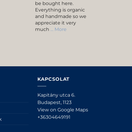
be bought here.
Everything is organic
and handmade so we
appreciate it very
much
… More
KAPCSOLAT
Kapitány utca 6.
Budapest,
1123
View on Google Maps
+36304649191
k