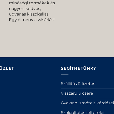
minőségi termékek és
nagyon kedves,
udvarias kiszolgálás.
Egy élmény a vásárlás!
 ÜZLET
SEGÍTHETÜNK?
Szállítás & fizetés
Visszáru & csere
Gyakran ismételt kérdése
Szolgáltatás feltételei