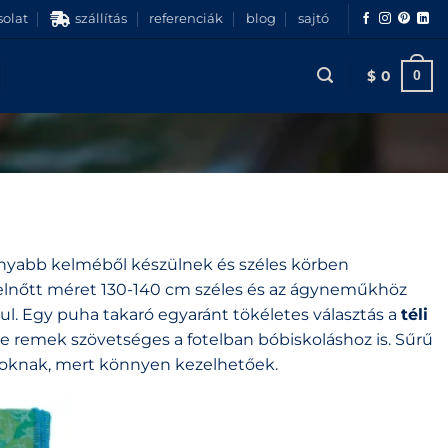
olat
szállítás
referenciák
blog
sajtó
$
0
0
onyabb kelméből készülnek és széles körben
 felnőtt méret 130-140 cm széles és az ágyneműkhöz
l. Egy puha takaró egyaránt tökéletes választás a
téli
e remek szövetséges a fotelban bóbiskoláshoz is. Sűrű
osoknak, mert könnyen kezelhetőek.