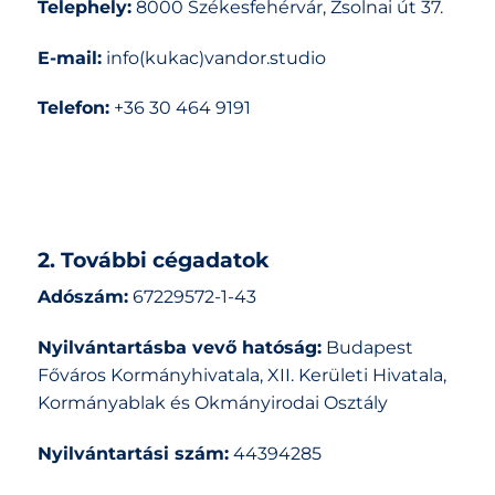
Telephely:
8000 Székesfehérvár, Zsolnai út 37.
E-mail:
info(kukac)vandor.studio
Telefon:
+36 30 464 9191
2. További cégadatok
Adószám:
67229572-1-43
Nyilvántartásba vevő hatóság:
Budapest
Főváros Kormányhivatala, XII. Kerületi Hivatala,
Kormányablak és Okmányirodai Osztály
Nyilvántartási szám:
44394285