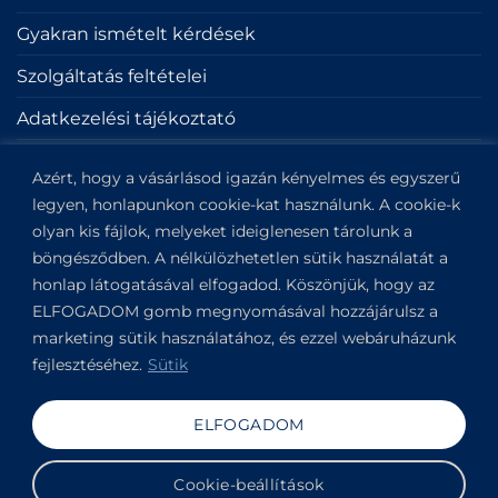
Gyakran ismételt kérdések
Szolgáltatás feltételei
Adatkezelési tájékoztató
Sütik
Azért, hogy a vásárlásod igazán kényelmes és egyszerű
Impresszum
legyen, honlapunkon cookie-kat használunk. A cookie-k
olyan kis fájlok, melyeket ideiglenesen tárolunk a
böngésződben. A nélkülözhetetlen sütik használatát a
KAPCSOLAT
honlap látogatásával elfogadod. Köszönjük, hogy az
ELFOGADOM gomb megnyomásával hozzájárulsz a
Kapitány utca 6.
marketing sütik használatához, és ezzel webáruházunk
Budapest,
1123
fejlesztéséhez.
Sütik
View on Google Maps
+36304649191
ELFOGADOM
Copyright 2019-2026 ©
VANDOR studio®
. All rights
Cookie-beállítások
reserved.