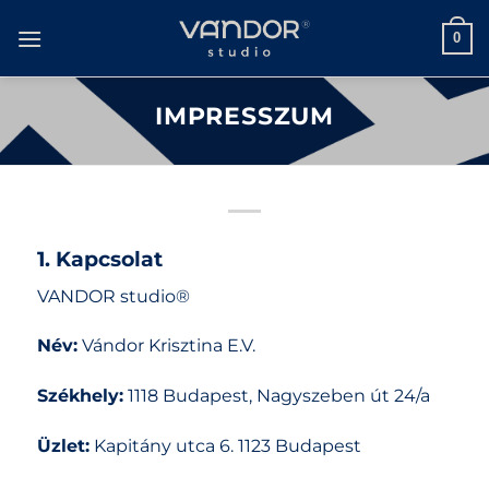
Skip
to
0
content
IMPRESSZUM
1. Kapcsolat
VANDOR studio®
Név:
Vándor Krisztina E.V.
Székhely:
1118 Budapest, Nagyszeben út 24/a
Üzlet:
Kapitány utca 6. 1123 Budapest