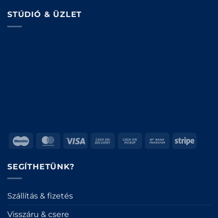
STÚDIÓ & ÜZLET
Maestro
MasterCard
Visa
Cash
Cash
Bank
Stripe
On
on
Transfer
Delivery
Pickup
SEGÍTHETÜNK?
Szállítás & fizetés
Visszáru & csere