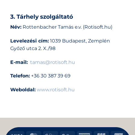
3. Tárhely szolgáltató
Név:
Rottenbacher Tamás e.v. (Rotisoft.hu)
Levelezési cím:
1039 Budapest, Zemplén
Győző utca 2. X./98
E-mail:
tamas@rotisoft.hu
Telefon:
+36 30 387 39 69
Weboldal:
www.rotisoft.hu