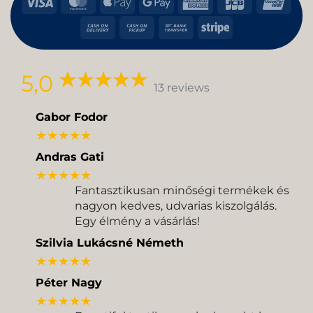
Visa
MasterCard
Apple
Google
American
JCB
Uni
Pay
Pay
Express
Cash
Cash
Bank
Stripe
On
on
Transfer
Delivery
Pickup
5,0
13 reviews
Gabor Fodor
★★★★★
Andras Gati
★★★★★
Fantasztikusan minőségi termékek és
nagyon kedves, udvarias kiszolgálás.
Egy élmény a vásárlás!
Szilvia Lukácsné Németh
★★★★★
Péter Nagy
★★★★★