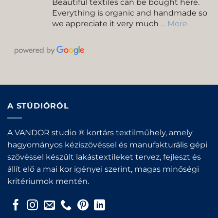
Beautiful textiles can be bought here.
Everything is organic and handmade so
we appreciate it very much
… More
A STÚDIÓRÓL
A VANDOR studio ® kortárs textilműhely, amely
hagyományos kéziszövéssel és manufakturális gépi
szövéssel készült lakástextileket tervez, fejleszt és
állít elő a mai kor igényei szerint, magas minőségi
kritériumok mentén.