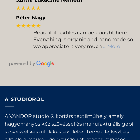
★★★★★
Péter Nagy
★★★★★
Beautiful textiles can be bought here.
Everything is organic and handmade so
we appreciate it very much
… More
A STÚDIÓRÓL
A VANDOR studio ® kortárs textilműhely, amely
hagyományos kéziszövéssel és manufakturális gépi
szövéssel készült lakástextileket tervez, fejleszt és
állít elő a mai kor igényei szerint, magas minőségi