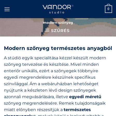
Skip
to
0
content
modern szőnyeg
SZŰRÉS
Modern szőnyeg természetes anyagból
A stúdió egyik specialitása kézzel készült modern
szőnyeg tervezése és készítése. Mivel minden
enteriőr unikális, ezért a szőnyegek többnyire
egyedi megrendelésre készülnek specifikus
színvilággal. Ám a webáruházban lehetőséget
nyújtunk a készleten lévő design szőnyegek
azonnali megvásárlására, illetve
egyedi méretű
szőnyeg megrendelésére. Remek tulajdonságaik
miatt előnyben részesítjük a
természetes