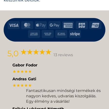
készülnek belőlük.
Visa
MasterCard
Apple
Google
American
JCB
Uni
Pay
Pay
Express
Cash
Cash
Bank
Stripe
On
on
Transfer
Delivery
Pickup
5,0
13 reviews
Gabor Fodor
★★★★★
Andras Gati
★★★★★
Fantasztikusan minőségi termékek és
nagyon kedves, udvarias kiszolgálás.
Egy élmény a vásárlás!
Szilvia Lukácsné Németh