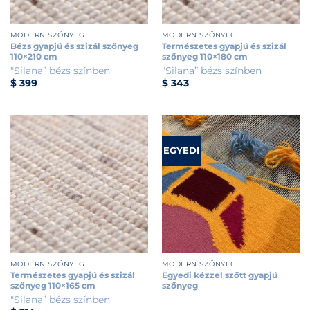
MODERN SZŐNYEG
MODERN SZŐNYEG
Bézs gyapjú és szizál szőnyeg
Természetes gyapjú és szizál
110×210 cm
szőnyeg 110×180 cm
"Silana” bézs színben
"Silana” bézs színben
$
399
$
343
EGYEDI
MODERN SZŐNYEG
MODERN SZŐNYEG
Természetes gyapjú és szizál
Egyedi kézzel szőtt gyapjú
szőnyeg 110×165 cm
szőnyeg
"Silana” bézs színben