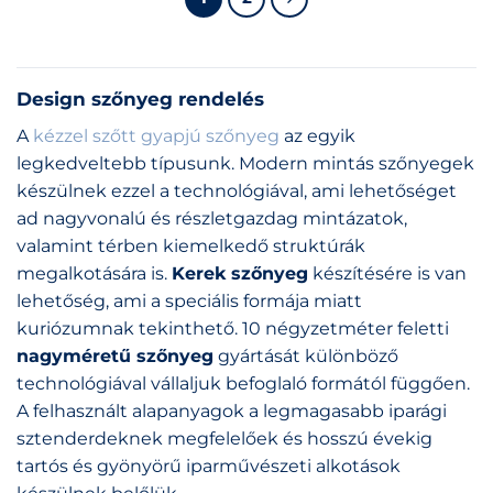
Design szőnyeg rendelés
A
kézzel szőtt gyapjú szőnyeg
az egyik
legkedveltebb típusunk. Modern mintás szőnyegek
készülnek ezzel a technológiával, ami lehetőséget
ad nagyvonalú és részletgazdag mintázatok,
valamint térben kiemelkedő struktúrák
megalkotására is.
Kerek szőnyeg
készítésére is van
lehetőség, ami a speciális formája miatt
kuriózumnak tekinthető. 10 négyzetméter feletti
nagyméretű szőnyeg
gyártását különböző
technológiával vállaljuk befoglaló formától függően.
A felhasznált alapanyagok a legmagasabb iparági
sztenderdeknek megfelelőek és hosszú évekig
tartós és gyönyörű iparművészeti alkotások