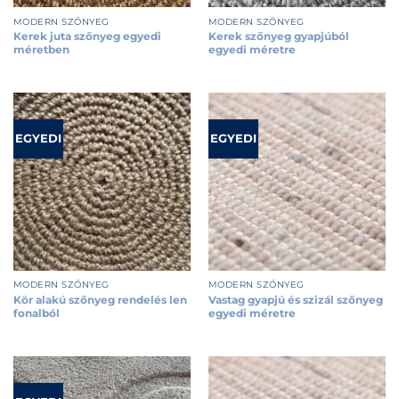
MODERN SZŐNYEG
MODERN SZŐNYEG
Kerek juta szőnyeg egyedi
Kerek szőnyeg gyapjúból
méretben
egyedi méretre
EGYEDI
EGYEDI
MODERN SZŐNYEG
MODERN SZŐNYEG
Kör alakú szőnyeg rendelés len
Vastag gyapjú és szizál szőnyeg
fonalból
egyedi méretre