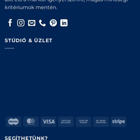
kritériumok mentén.
STÚDIÓ & ÜZLET
Maestro
MasterCard
Visa
Cash
Cash
Bank
Stripe
On
on
Transfer
Delivery
Pickup
SEGÍTHETÜNK?