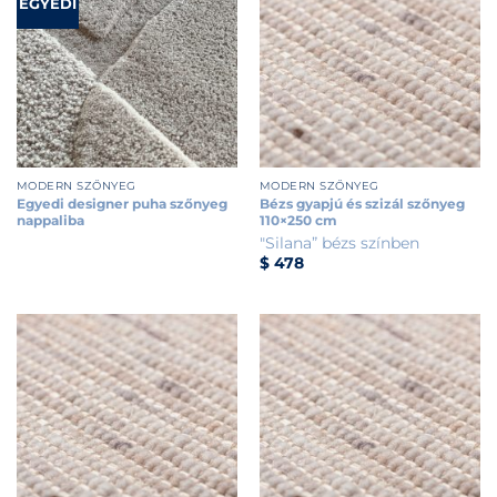
EGYEDI
MODERN SZŐNYEG
MODERN SZŐNYEG
Egyedi designer puha szőnyeg
Bézs gyapjú és szizál szőnyeg
nappaliba
110×250 cm
"Silana” bézs színben
$
478