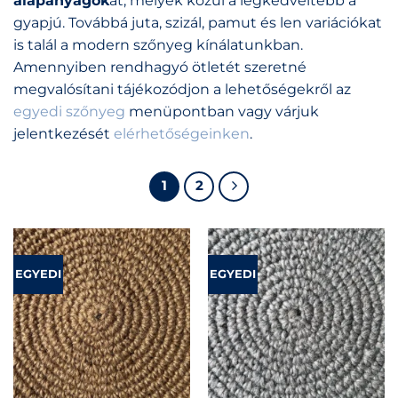
alapanyagok
at, melyek közül a legkedveltebb a
gyapjú. Továbbá juta, szizál, pamut és len variációkat
is talál a modern szőnyeg kínálatunkban.
Amennyiben rendhagyó ötletét szeretné
megvalósítani tájékozódjon a lehetőségekről az
egyedi szőnyeg
menüpontban vagy várjuk
jelentkezését
elérhetőségeinken
.
1
2
EGYEDI
EGYEDI