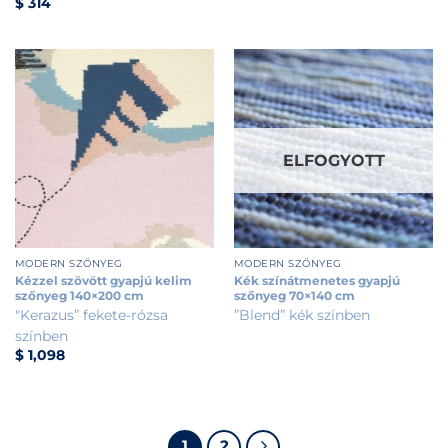
$
314
ELFOGYOTT
MODERN SZŐNYEG
MODERN SZŐNYEG
Kézzel szövött gyapjú kelim
Kék színátmenetes gyapjú
szőnyeg 140×200 cm
szőnyeg 70×140 cm
"Kerazus” fekete-rózsa
”Blend” kék színben
színben
$
1,098
1
2