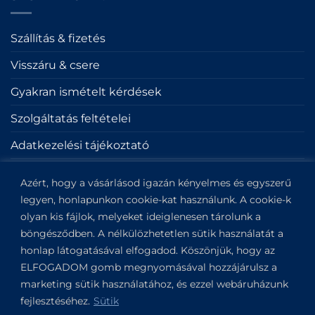
Szállítás & fizetés
Visszáru & csere
Gyakran ismételt kérdések
Szolgáltatás feltételei
Adatkezelési tájékoztató
Sütik
Azért, hogy a vásárlásod igazán kényelmes és egyszerű
Impresszum
legyen, honlapunkon cookie-kat használunk. A cookie-k
olyan kis fájlok, melyeket ideiglenesen tárolunk a
böngésződben. A nélkülözhetetlen sütik használatát a
KAPCSOLAT
honlap látogatásával elfogadod. Köszönjük, hogy az
ELFOGADOM gomb megnyomásával hozzájárulsz a
Kapitány utca 6.
marketing sütik használatához, és ezzel webáruházunk
Budapest,
1123
fejlesztéséhez.
Sütik
View on Google Maps