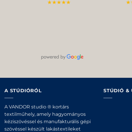
★★★★★
★
A STÚDIÓRÓL
STÚDIÓ &
A VANDOR studio ® kortárs
textilműhely, amely hagyományos
kéziszövéssel és manufakturális gépi
szövéssel készült lakástextileket