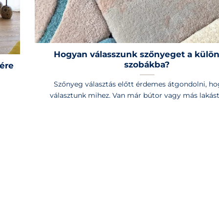
Hogyan válasszunk szőnyeget a külö
szobákba?
ére
Szőnyeg választás előtt érdemes átgondolni, ho
választunk mihez. Van már bútor vagy más lakástext