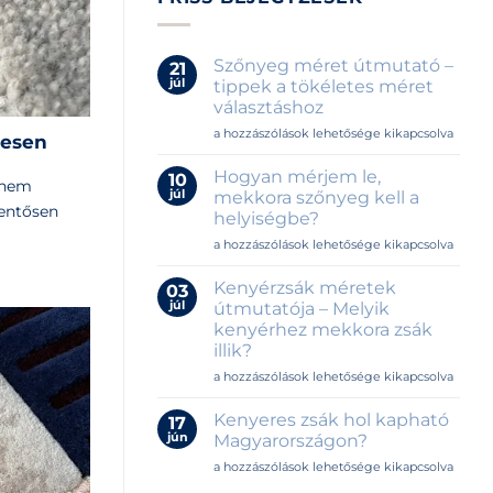
Szőnyeg méret útmutató –
21
júl
tippek a tökéletes méret
választáshoz
Szőnyeg
a hozzászólások lehetősége kikapcsolva
tesen
méret
útmutató
Hogyan mérjem le,
10
anem
–
júl
mekkora szőnyeg kell a
tippek
lentősen
helyiségbe?
a
Hogyan
tökéletes
a hozzászólások lehetősége kikapcsolva
mérjem
méret
le,
választáshoz
Kenyérzsák méretek
03
mekkora
bejegyzéshez
júl
útmutatója – Melyik
szőnyeg
kenyérhez mekkora zsák
kell
illik?
a
helyiségbe?
Kenyérzsák
a hozzászólások lehetősége kikapcsolva
bejegyzéshez
méretek
útmutatója
Kenyeres zsák hol kapható
17
–
jún
Magyarországon?
Melyik
Kenyeres
a hozzászólások lehetősége kikapcsolva
kenyérhez
zsák
mekkora