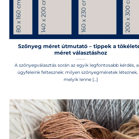
Szőnyeg méret útmutató – tippek a tökélet
méret választáshoz
A szőnyegválasztás során az egyik legfontosabb kérdés, 
ügyfeleink feltesznek: milyen szőnyegméretek léteznek,
melyik lenne [...]