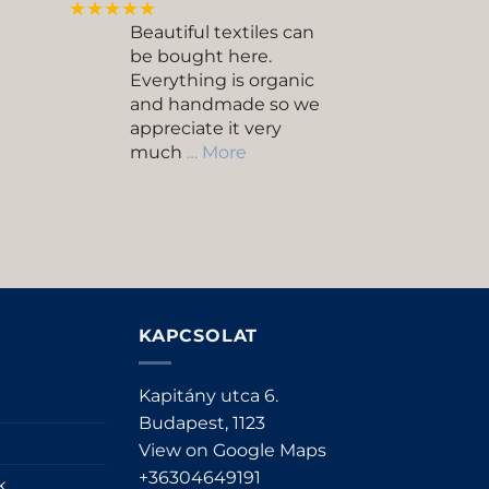
★★★★★
Beautiful textiles can
be bought here.
Everything is organic
and handmade so we
appreciate it very
much
… More
KAPCSOLAT
Kapitány utca 6.
Budapest,
1123
View on Google Maps
+36304649191
k