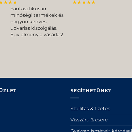
★★★★
★★★★★
Fantasztikusan
minőségi termékek és
nagyon kedves,
udvarias kiszolgálás.
Egy élmény a vásárlás!
 ÜZLET
SEGÍTHETÜNK?
Szállítás & fizetés
Visszáru & csere
Gyakran ismételt kérdése