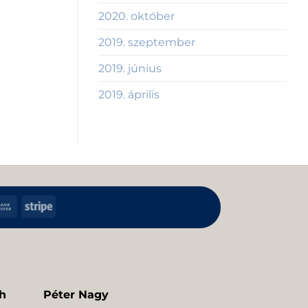
2020. október
2019. szeptember
2019. június
2019. április
h
Bank
Stripe
Transfer
kup
h
Péter Nagy