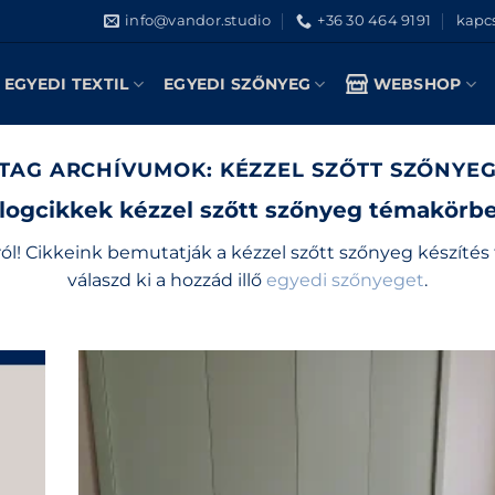
info@vandor.studio
+36 30 464 9191
kapcs
EGYEDI TEXTIL
EGYEDI SZŐNYEG
WEBSHOP
TAG ARCHÍVUMOK:
KÉZZEL SZŐTT SZŐNYE
logcikkek kézzel szőtt szőnyeg témakörb
l! Cikkeink bemutatják a kézzel szőtt szőnyeg készítés 
válaszd ki a hozzád illő
egyedi szőnyeget
.