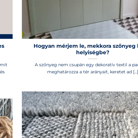
es
Hogyan mérjem le, mekkora szőnyeg k
helyiségbe?
amit
A szőnyeg nem csupán egy dekoratív textil a pa
 és
meghatározza a tér arányait, keretet ad [...