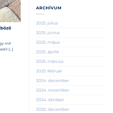
hol
zsák
kapható
ARCHÍVUM
illik?
Magyarországon?
bejegyzéshez
bejegyzéshez
2025. július
nböző
2025. június
2025. május
gy mit
il [...]
2025. április
2025. március
2025. február
2024. december
2024. november
2024. október
2020. december