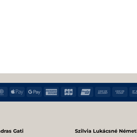
MasterCard
Apple
Google
American
JCB
UnionPay
Cash
Cas
Pay
Pay
Express
On
on
Delivery
Pic
dras Gati
Szilvia Lukácsné Német