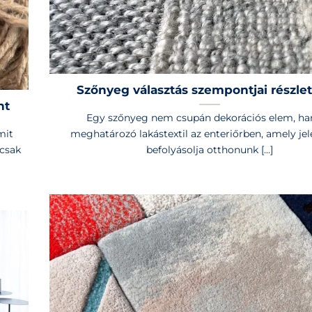
Szőnyeg választás szempontjai részle
nt
Egy szőnyeg nem csupán dekorációs elem, h
mit
meghatározó lakástextil az enteriőrben, amely je
csak
befolyásolja otthonunk [...]