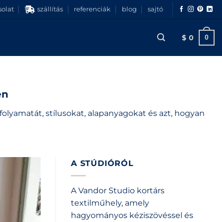
olat
szállítás
referenciák
blog
sajtó
$
0
0
G
en
folyamatát, stílusokat, alapanyagokat és azt, hogyan
A STÚDIÓRÓL
A Vandor Studio kortárs
textilműhely, amely
hagyományos kéziszövéssel és