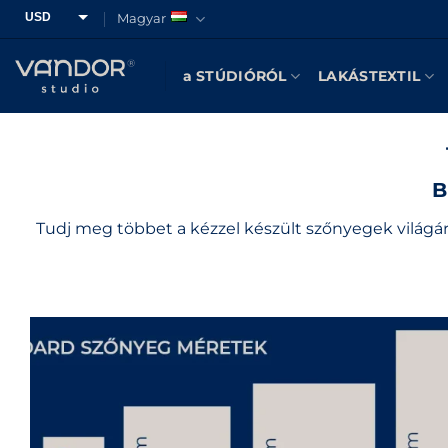
Skip
USD
Magyar
to
HUF
content
a STÚDIÓRÓL
LAKÁSTEXTIL
EUR
GBP
CAD
B
Tudj meg többet a kézzel készült szőnyegek világáró