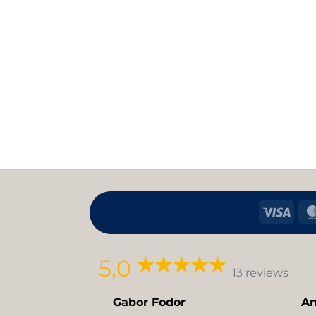
Visa
5,0
13 reviews
Gabor Fodor
An