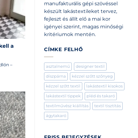
manufakturális gépi szövéssel
készült lakástextileket tervez,
fejleszt és állít elő a mai kor
igényei szerint, magas minőségi
kritériumok mentén.
ell a
CÍMKE FELHŐ
dlón –
asztalnemű
designer textil
]
díszpárna
kézzel szőtt szőnyeg
kézzel szőtt textil
lakástextil kisokos
lakástextil tippek
pléd és takaró
textilművész kiállítás
textil tisztítás
ágytakaró
FRISS BEJEGYZÉSEK