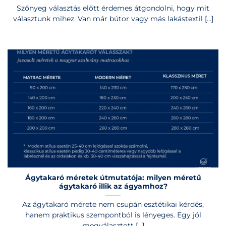
Szőnyeg választás előtt érdemes átgondolni, hogy mit
választunk mihez. Van már bútor vagy más lakástextil [...]
Ágytakaró méretek útmutatója: milyen méretű
ágytakaró illik az ágyamhoz?
Az ágytakaró mérete nem csupán esztétikai kérdés,
hanem praktikus szempontból is lényeges. Egy jól
megválasztott [...]