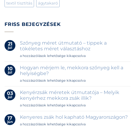
textil tisztítás
ágytakaró
FRISS BEJEGYZÉSEK
Szőnyeg méret útmutató – tippek a
21
júl
tökéletes méret választáshoz
Szőnyeg
a hozzászólások lehetősége kikapcsolva
méret
útmutató
Hogyan mérjem le, mekkora szőnyeg kell a
10
–
júl
helyiségbe?
tippek
Hogyan
a hozzászólások lehetősége kikapcsolva
a
mérjem
tökéletes
le,
méret
Kenyérzsák méretek útmutatója – Melyik
03
mekkora
választáshoz
júl
kenyérhez mekkora zsák illik?
szőnyeg
bejegyzéshez
Kenyérzsák
a hozzászólások lehetősége kikapcsolva
kell
méretek
a
útmutatója
helyiségbe?
Kenyeres zsák hol kapható Magyarországon?
17
–
bejegyzéshez
jún
Kenyeres
a hozzászólások lehetősége kikapcsolva
Melyik
zsák
kenyérhez
hol