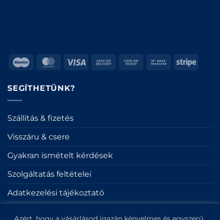
Maestro
MasterCard
Visa
Cash
Cash
Bank
Stripe
On
on
Transfer
Delivery
Pickup
SEGÍTHETÜNK?
Szállítás & fizetés
Visszáru & csere
Gyakran ismételt kérdések
Szolgáltatás feltételei
Adatkezelési tájékoztató
Sütik
Azért, hogy a vásárlásod igazán kényelmes és egyszerű