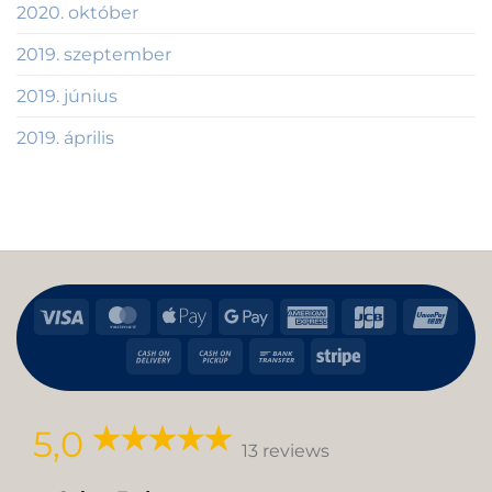
2020. október
2019. szeptember
2019. június
2019. április
Visa
MasterCard
Apple
Google
American
JCB
Uni
Pay
Pay
Express
Cash
Cash
Bank
Stripe
On
on
Transfer
Delivery
Pickup
5,0
13 reviews