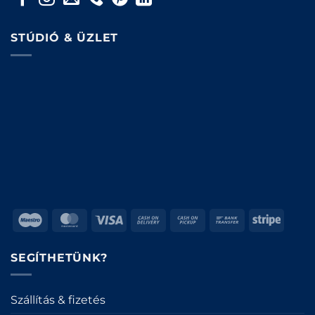
STÚDIÓ & ÜZLET
Maestro
MasterCard
Visa
Cash
Cash
Bank
Stripe
On
on
Transfer
Delivery
Pickup
SEGÍTHETÜNK?
Szállítás & fizetés