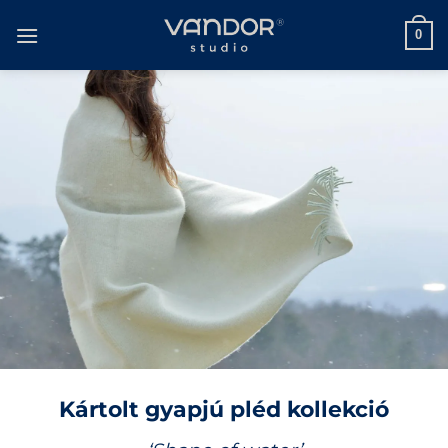
Skip
to
0
content
Kártolt gyapjú pléd kollekció