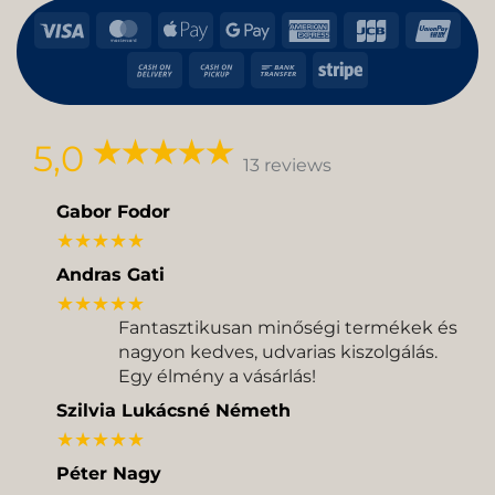
Visa
MasterCard
Apple
Google
American
JCB
Uni
Pay
Pay
Express
Cash
Cash
Bank
Stripe
On
on
Transfer
Delivery
Pickup
5,0
13 reviews
Gabor Fodor
★★★★★
Andras Gati
★★★★★
Fantasztikusan minőségi termékek és
nagyon kedves, udvarias kiszolgálás.
Egy élmény a vásárlás!
Szilvia Lukácsné Németh
★★★★★
Péter Nagy