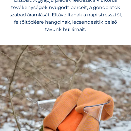
biztosít. A gyapjú plédek felidézik a víz körüli
tevékenységek nyugodt perceit, a gondolatok
szabad áramlását. Eltávolítanak a napi stressztől,
feltöltődésre hangolnak, lecsendesítik belső
tavunk hullámait.