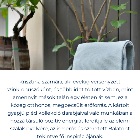
Krisztina számára, aki évekig versenyzett
szinkronúszóként, és több időt töltött vízben, mint
amennyit mások talán egy életen át sem, ez a
közeg otthonos, megbecsült erőforrás. A kártolt
gyapjú pléd kollekció darabjaival való munkában a
hozzá társuló pozitív energiát fordítja le az elemi
szálak nyelvére, az ismerős és szeretett Balatont
tekintve fő inspirációjának.