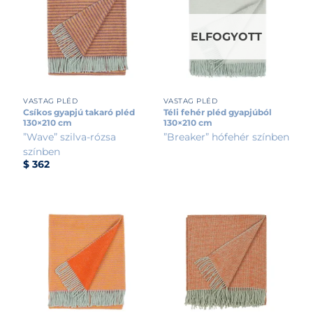
ELFOGYOTT
VASTAG PLÉD
VASTAG PLÉD
Csíkos gyapjú takaró pléd
Téli fehér pléd gyapjúból
130×210 cm
130×210 cm
”Wave” szilva-rózsa
”Breaker” hófehér színben
színben
$
362