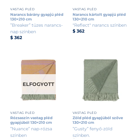
VASTAG PLÉD
VASTAG PLÉD
Narancs bárány gyapjú pléd
Narancs kártolt gyapjú pléd
130×210 cm
130×210 cm
”Breaker” tüzes narancs-
"Reflect" narancs színben
$
362
nap színben
$
362
ELFOGYOTT
VASTAG PLÉD
VASTAG PLÉD
Rózsaszín vastag pléd
Zöld pléd gyapjúból szőve
gyapjúból 130×210 cm
130×210 cm
”Nuance” nap-rózsa
”Gusty” fenyő-zöld
színben
színben.