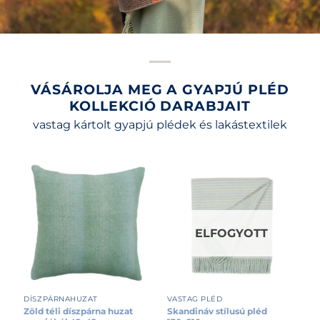
VÁSÁROLJA MEG A GYAPJÚ PLÉD
KOLLEKCIÓ DARABJAIT
vastag kártolt gyapjú plédek és lakástextilek
ELFOGYOTT
DÍSZPÁRNAHUZAT
VASTAG PLÉD
Zöld téli díszpárna huzat
Skandináv stílusú pléd