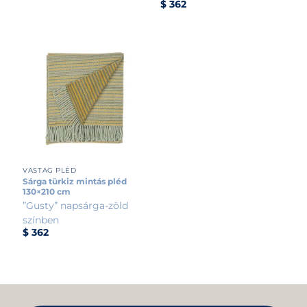
$
362
VASTAG PLÉD
Sárga türkiz mintás pléd
130×210 cm
”Gusty” napsárga-zöld
színben
$
362