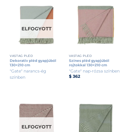
ELFOGYOTT
VASTAG PLÉD
VASTAG PLÉD
Dekoratív pléd gyapjúból
Színes pléd gyapjúból
130×210 cm
rojtokkal 130×210 cm
"Gate" narancs-ég
"Gate" nap-rózsa színben
$
362
színben
ELFOGYOTT