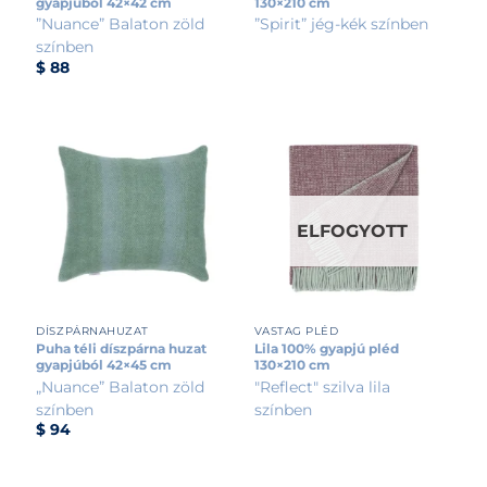
gyapjúból 42×42 cm
130×210 cm
”Nuance” Balaton zöld
”Spirit” jég-kék színben
színben
$
88
ELFOGYOTT
DÍSZPÁRNAHUZAT
VASTAG PLÉD
Puha téli díszpárna huzat
Lila 100% gyapjú pléd
gyapjúból 42×45 cm
130×210 cm
„Nuance” Balaton zöld
"Reflect" szilva lila
színben
színben
$
94