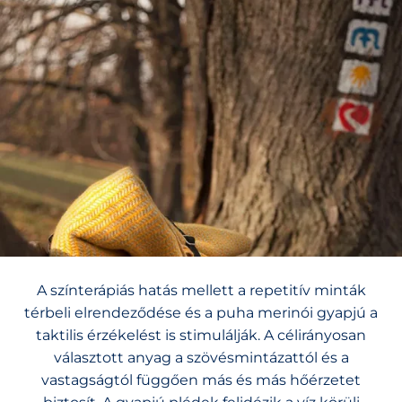
A színterápiás hatás mellett a repetitív minták
térbeli elrendeződése és a puha merinói gyapjú a
taktilis érzékelést is stimulálják. A célirányosan
választott anyag a szövésmintázattól és a
vastagságtól függően más és más hőérzetet