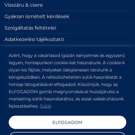
Visszáru & csere
Gyakran ismételt kérdések
Szolgáltatás feltételei
Adatkezelési tájékoztató
Sütik
Azért, hogy a vásárlásod igazán kényelmes és egyszerű
Impresszum
legyen, honlapunkon cookie-kat használunk. A cookie-k
olyan kis fájlok, melyeket ideiglenesen tárolunk a
böngésződben. A nélkülözhetetlen sütik használatát a
KAPCSOLAT
honlap látogatásával elfogadod. Köszönjük, hogy az
ELFOGADOM gomb megnyomásával hozzájárulsz a
Kapitány utca 6.
marketing sütik használatához, és ezzel webáruházunk
Budapest,
1123
fejlesztéséhez.
Sütik
View on Google Maps
+36304649191
ELFOGADOM