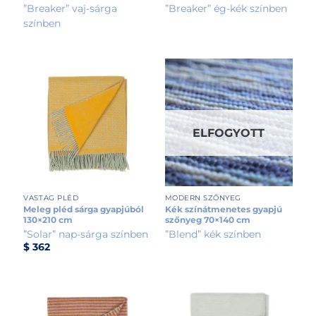
”Breaker” vaj-sárga
”Breaker” ég-kék színben
színben
ELFOGYOTT
VASTAG PLÉD
MODERN SZŐNYEG
Meleg pléd sárga gyapjúból
Kék színátmenetes gyapjú
130×210 cm
szőnyeg 70×140 cm
”Solar” nap-sárga színben
”Blend” kék színben
$
362