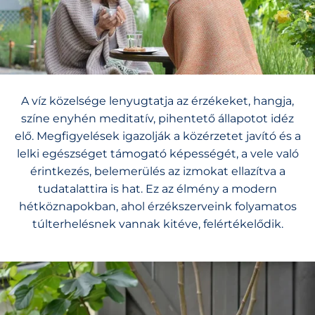
A víz közelsége lenyugtatja az érzékeket, hangja,
színe enyhén meditatív, pihentető állapotot idéz
elő. Megfigyelések igazolják a közérzetet javító és a
lelki egészséget támogató képességét, a vele való
érintkezés, belemerülés az izmokat ellazítva a
tudatalattira is hat. Ez az élmény a modern
hétköznapokban, ahol érzékszerveink folyamatos
túlterhelésnek vannak kitéve, felértékelődik.