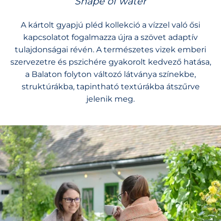
‘Shape of water’
A kártolt gyapjú pléd kollekció a vízzel való ősi
kapcsolatot fogalmazza újra a szövet adaptív
tulajdonságai révén. A természetes vizek emberi
szervezetre és pszichére gyakorolt kedvező hatása,
a Balaton folyton változó látványa színekbe,
struktúrákba, tapintható textúrákba átszűrve
jelenik meg.