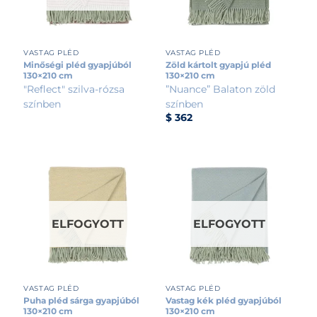
VASTAG PLÉD
VASTAG PLÉD
Minőségi pléd gyapjúból
Zöld kártolt gyapjú pléd
130×210 cm
130×210 cm
"Reflect" szilva-rózsa
”Nuance” Balaton zöld
színben
színben
$
362
ELFOGYOTT
ELFOGYOTT
VASTAG PLÉD
VASTAG PLÉD
Puha pléd sárga gyapjúból
Vastag kék pléd gyapjúból
130×210 cm
130×210 cm