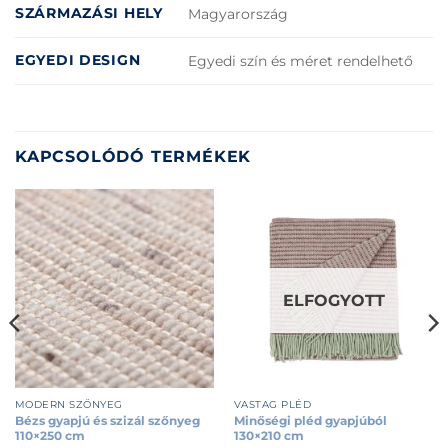
SZÁRMAZÁSI HELY
Magyarország
EGYEDI DESIGN
Egyedi szín és méret rendelhető
KAPCSOLÓDÓ TERMÉKEK
ELFOGYOTT
MODERN SZŐNYEG
VASTAG PLÉD
Bézs gyapjú és szizál szőnyeg
Minőségi pléd gyapjúból
110×250 cm
130×210 cm