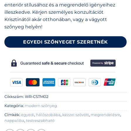
enteriőr stílusához és a megrendelő igényeihez
illeszkedve. Kérjen személyes konzultációt
Krisztinától akár otthonában, vagy a vágyott
szőnyeg helyén!
EGYEDI SZŐNYEGET SZERETNÉK
Cikkszám:
WR-CSTM02
Kategória:
modern szőnyeg
Címkék:
egyedi
,
hálószobába
,
kézzel szövött
,
megrendelésre
,
nappaliba
,
testreszabható