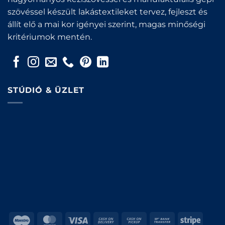
szövéssel készült lakástextileket tervez, fejleszt és
állít elő a mai kor igényei szerint, magas minőségi
kritériumok mentén.
STÚDIÓ & ÜZLET
Maestro
MasterCard
Visa
Cash
Cash
Bank
Stripe