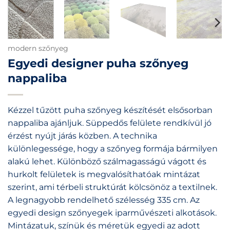
modern szőnyeg
Egyedi designer puha szőnyeg
nappaliba
Kézzel tűzött puha szőnyeg készítését elsősorban
nappaliba ajánljuk. Süppedős felülete rendkívül jó
érzést nyújt járás közben. A technika
különlegessége, hogy a szőnyeg formája bármilyen
alakú lehet. Különböző szálmagasságú vágott és
hurkolt felületek is megvalósíthatóak mintázat
szerint, ami térbeli struktúrát kölcsönöz a textilnek.
A legnagyobb rendelhető szélesség 335 cm. Az
egyedi design szőnyegek iparművészeti alkotások.
Mintázatuk, színük és méretük egyedi az adott