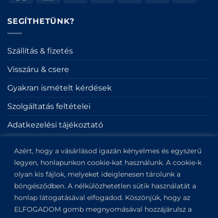
On
on
Transfer
Delivery
Pickup
SEGÍTHETÜNK?
Szállítás & fizetés
Visszáru & csere
Gyakran ismételt kérdések
Szolgáltatás feltételei
Adatkezelési tájékoztató
Sütik
Azért, hogy a vásárlásod igazán kényelmes és egyszerű
Impresszum
legyen, honlapunkon cookie-kat használunk. A cookie-k
olyan kis fájlok, melyeket ideiglenesen tárolunk a
böngésződben. A nélkülözhetetlen sütik használatát a
KAPCSOLAT
honlap látogatásával elfogadod. Köszönjük, hogy az
ELFOGADOM gomb megnyomásával hozzájárulsz a
Kapitány utca 6.