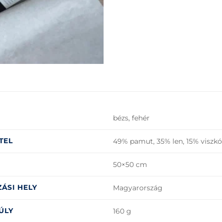
bézs, fehér
TEL
49% pamut, 35% len, 15% viszkóz
50×50 cm
ÁSI HELY
Magyarország
ÚLY
160 g