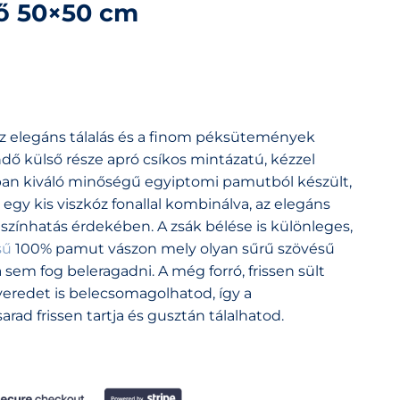
ő 50×50 cm
z elegáns tálalás és a finom péksütemények
dő külső része apró csíkos mintázatú, kézzel
ban kiváló minőségű egyiptomi pamutból készült,
s egy kis viszkóz fonallal kombinálva, az elegáns
 színhatás érdekében. A zsák bélése is különleges,
sű
100% pamut vászon mely olyan sűrű szövésű
sem fog beleragadni. A még forró, frissen sült
eredet is belecsomagolhatod, így a
arad frissen tartja és gusztán tálalhatod.