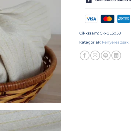
Cikkszám:
CK-GL5050
Kategóriák:
kenyeres zsák
,