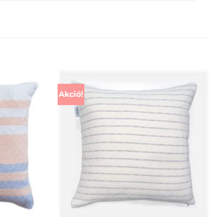
Akció!
+