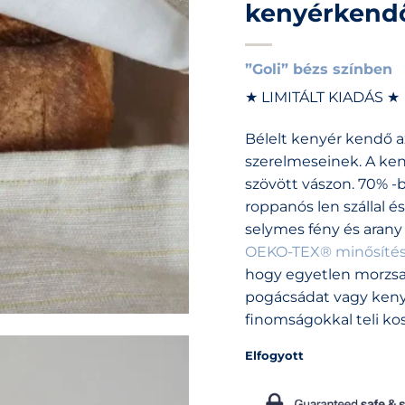
kenyérkend
”Goli” bézs színben
★ LIMITÁLT KIADÁS ★
Bélelt kenyér kendő a
szerelmeseinek. A ken
szövött vászon. 70% -
roppanós len szállal é
selymes fény és arany
OEKO-TEX® minősíté
hogy egyetlen morzsa 
pogácsádat vagy keny
finomságokkal teli kos
Elfogyott