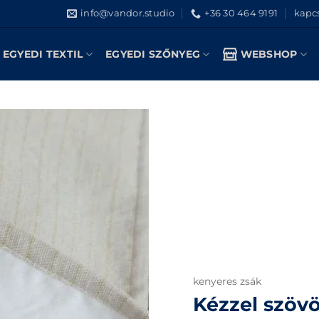
info@vandor.studio
+36 30 464 9191
kapcs
EGYEDI TEXTIL
EGYEDI SZŐNYEG
WEBSHOP
kenyeres zsák
Kézzel szövö