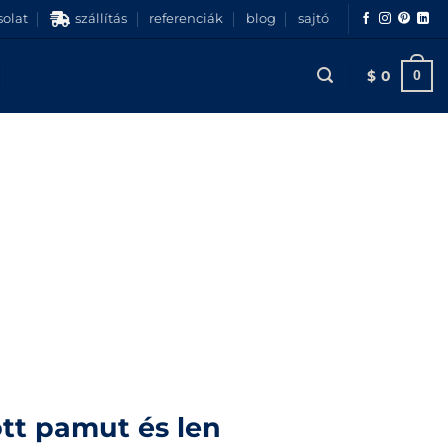
olat
szállítás
referenciák
blog
sajtó
$
0
0
tt pamut és len