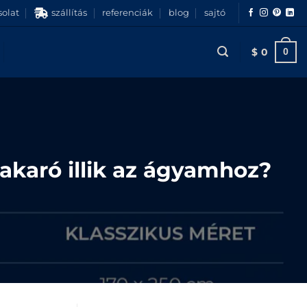
olat
szállítás
referenciák
blog
sajtó
$
0
0
karó illik az ágyamhoz?