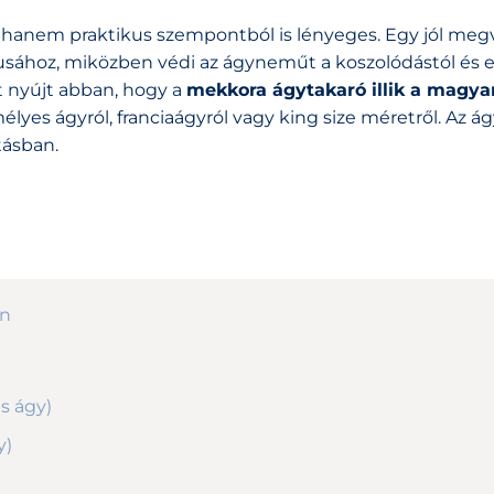
 hanem praktikus szempontból is lényeges. Egy jól megv
lusához, miközben védi az ágyneműt a koszolódástól és 
t nyújt abban, hogy a
mekkora ágytakaró illik a magya
lyes ágyról, franciaágyról vagy king size méretről. Az á
tásban.
on
s ágy)
y)