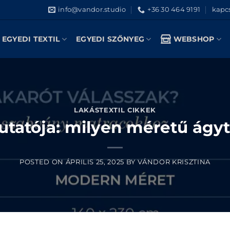
info@vandor.studio
+36 30 464 9191
kapcs
EGYEDI TEXTIL
EGYEDI SZŐNYEG
WEBSHOP
LAKÁSTEXTIL CIKKEK
tatója: milyen méretű ágyta
POSTED ON
ÁPRILIS 25, 2025
BY
VÁNDOR KRISZTINA