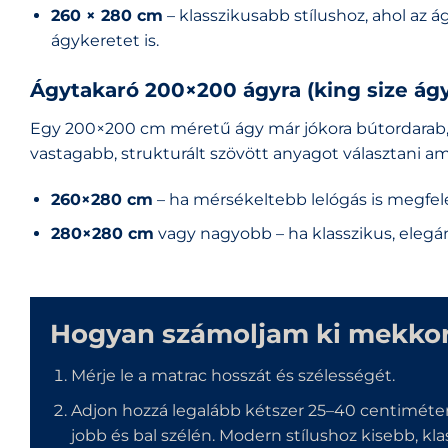
260 × 280 cm
– klasszikusabb stílushoz, ahol az á
ágykeretet is.
Ágytakaró 200×200 ágyra (king size ágy
Egy 200×200 cm méretű ágy már jókora bútordarab, a
vastagabb, strukturált szövött anyagot választani am
260×280 cm
– ha mérsékeltebb lelógás is megfele
280×280 cm
vagy nagyobb – ha klasszikus, elegáns
Hogyan számoljam ki mekkora
Mérje le a matrac hosszát és szélességét.
Adjon hozzá legalább kétszer 25–40 centiméter
jobb és bal szélén. Modern stílushoz kisebb, klas