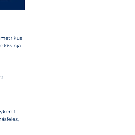
immetrikus
re kívánja
st
gykeret
másfeles,