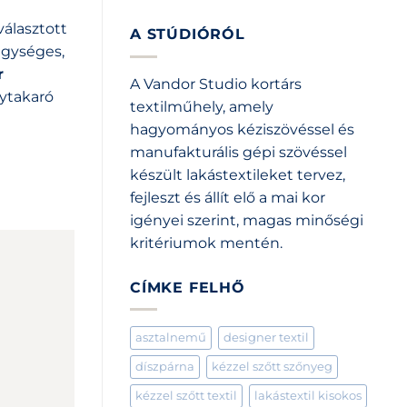
álasztott
A STÚDIÓRÓL
egységes,
r
A Vandor Studio kortárs
gytakaró
textilműhely, amely
hagyományos kéziszövéssel és
manufakturális gépi szövéssel
készült lakástextileket tervez,
fejleszt és állít elő a mai kor
igényei szerint, magas minőségi
kritériumok mentén.
CÍMKE FELHŐ
asztalnemű
designer textil
díszpárna
kézzel szőtt szőnyeg
kézzel szőtt textil
lakástextil kisokos