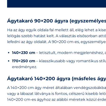
Ágytakaró 90×200 ágyra (egyszemélyes
Ha az ágy egyik oldala fal mellett áll, elég lehet a 
lelógás szebb hatást kelt. A választás elsősorban attó
lefedni az ágy oldalát. A 90×200 cm-es, egyszemélye
140×230 cm
– letisztult, modern megjelenéshez, 
170×250 cm
– klasszikusabb vagy romantikus stíl
eredményez.
Ágytakaró 140×200 ágyra (másfeles ágy
A 140×200 cm ágy méret általában vendégszobákban
vagy a lábazat látványa is fontos, célszerű kisebb lel
140×200 cm-es ágyhoz az alábbi méretek közül érde