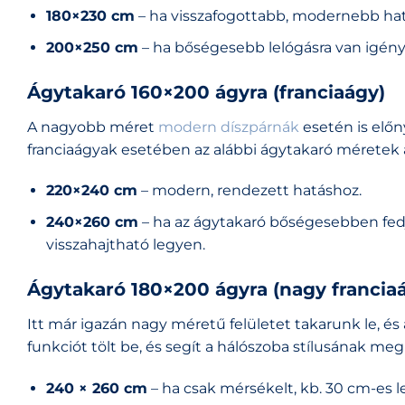
180×230 cm
– ha visszafogottabb, modernebb hatá
200×250 cm
– ha bőségesebb lelógásra van igény
Ágytakaró 160×200 ágyra (franciaágy)
A nagyobb méret
modern díszpárnák
esetén is előn
franciaágyak esetében az alábbi ágytakaró méretek a
220×240 cm
– modern, rendezett hatáshoz.
240×260 cm
– ha az ágytakaró bőségesebben fedje 
visszahajtható legyen.
Ágytakaró 180×200 ágyra (nagy francia
Itt már igazán nagy méretű felületet takarunk le, és 
funkciót tölt be, és segít a hálószoba stílusának me
240 × 260 cm
– ha csak mérsékelt, kb. 30 cm-es l