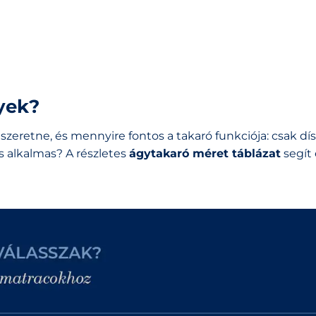
yek?
 szeretne, és mennyire fontos a takaró funkciója: csak dís
s alkalmas? A részletes
ágytakaró méret táblázat
segít 