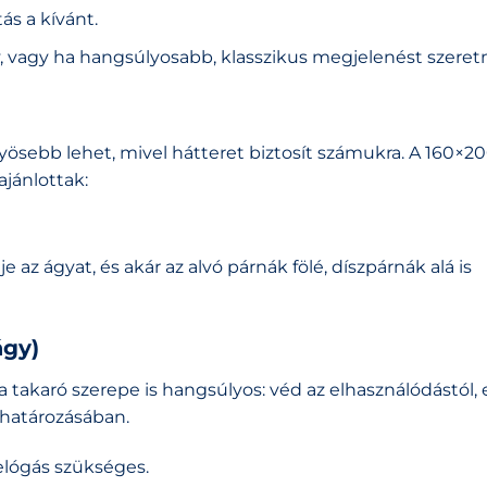
s a kívánt.
, vagy ha hangsúlyosabb, klasszikus megjelenést szeret
yösebb lehet, mivel hátteret biztosít számukra. A 160×2
jánlottak:
az ágyat, és akár az alvó párnák fölé, díszpárnák alá is
ágy)
a takaró szerepe is hangsúlyos: véd az elhasználódástól, 
ghatározásában.
elógás szükséges.