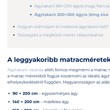
Ágytakaró 180×200 ágyra (nagy francia
Ágytakaró 200×200 ágyra (king size
Hogyan számoljam ki mekkora ágytakaró kell?
Összegzés a megfelelő méret választásához
A leggyakoribb matracmérete
Ágytakaró vásárlás
előtt fontos megmérni a matrac m
a matrac méretéből fogjuk kiszámolni az ideális ágyt
elhelyezkedésétől függően. Magyarországon az aláb
90 × 200 cm
– egyszemélyes ágy
140 × 200 cm
– másfeles ágy