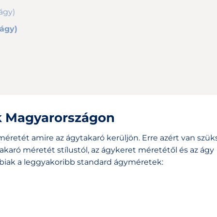
ágy)
 ágy)
k Magyarországon
éretét amire az ágytakaró kerüljön. Erre azért van szük
akaró méretét stílustól, az ágykeret méretétől és az ágy
biak a leggyakoribb standard ágyméretek: