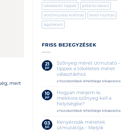
lakástextil tippek
pléd és takaró
textilművész kiállítás
textil tisztítás
ágytakaró
FRISS BEJEGYZÉSEK
Szőnyeg méret útmutató –
21
júl
tippek a tökéletes méret
választáshoz
Szőnyeg
a hozzászólások lehetősége kikapcsolva
ség, mert
méret
útmutató
Hogyan mérjem le,
10
–
júl
mekkora szőnyeg kell a
tippek
helyiségbe?
a
Hogyan
tökéletes
a hozzászólások lehetősége kikapcsolva
mérjem
méret
le,
választáshoz
Kenyérzsák méretek
03
mekkora
bejegyzéshez
júl
útmutatója – Melyik
szőnyeg