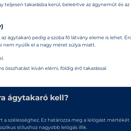
gy teljesen takarásba kerül, beleértve az ágyneműt és az
)
z ágytakaró pedig a szoba fő látvány eleme is lehet. 
i nem nyúlik el a nagy méret súlya miatt.
l.
 összhatást kíván elérni, földig érő takarással.
 ágytakaró kell?
t a szélességhez. Ez határozza meg a lelógást mértékét 
szikus stílushoz nagyobb lelógás illik.