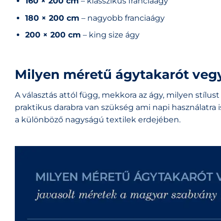
160 × 200 cm
– klasszikus franciaágy
180 × 200 cm
– nagyobb franciaágy
200 × 200 cm
– king size ágy
Milyen méretű ágytakarót veg
A választás attól függ, mekkora az ágy, milyen stílust
praktikus darabra van szükség ami napi használatra i
a különböző nagyságú textilek erdejében.