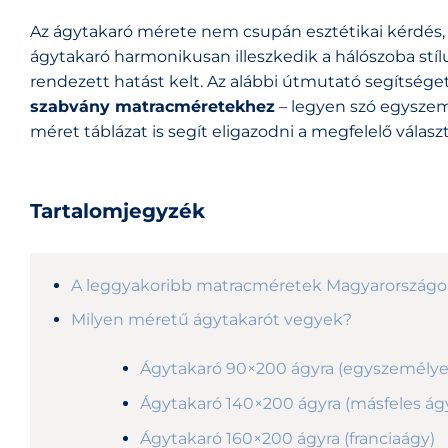
Az ágytakaró mérete nem csupán esztétikai kérdés,
ágytakaró harmonikusan illeszkedik a hálószoba stí
rendezett hatást kelt. Az alábbi útmutató segítsége
szabvány matracméretekhez
– legyen szó egyszemé
méret táblázat is segít eligazodni a megfelelő válasz
Tartalomjegyzék
A leggyakoribb matracméretek Magyarország
Milyen méretű ágytakarót vegyek?
Ágytakaró 90×200 ágyra (egyszemélye
Ágytakaró 140×200 ágyra (másfeles ág
Ágytakaró 160×200 ágyra (franciaágy)