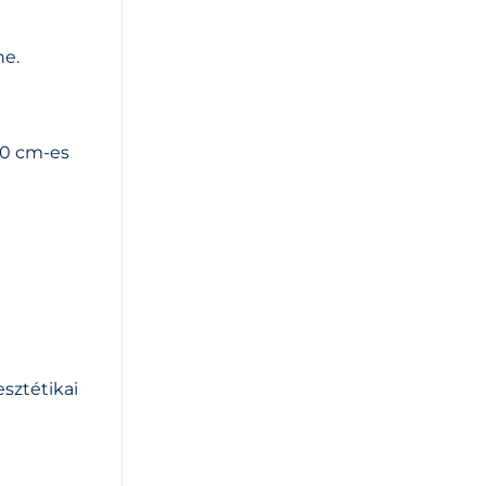
ne.
00 cm-es
esztétikai