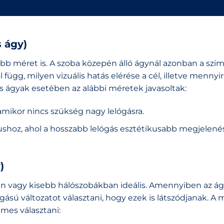
 ágy)
kisebb méret is. A szoba közepén álló ágynál azonban a sz
l függ, milyen vizuális hatás elérése a cél, illetve mennyi
s ágyak esetében az alábbi méretek javasoltak:
amikor nincs szükség nagy lelógásra.
ushoz, ahol a hosszabb lelógás esztétikusabb megjelené
)
 vagy kisebb hálószobákban ideális. Amennyiben az á
ógású változatot választani, hogy ezek is látszódjanak. A 
mes választani: