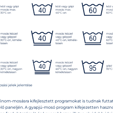
sási jelek jelentése
nom-mosásra kifejlesztett programokat is tudnak futta
zelő paneljén. A gyapjú-mosó program kifejezetten haszn