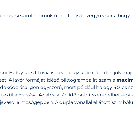
 mosási szimbólumok útmutatását, vegyük sorra hogy 
ni. Ez így kicsit triviálisnak hangzik, ám látni fogjuk maj
zet. A lavór formáját idéző piktogramba írt szám a
maxim
k dekódolása igen egyszerű, mert például ha egy 40-es 
textília mosása. Az ábra alján időnként szerepelhet egy 
 javasol a mosógépben. A dupla vonallal ellátott szimbó