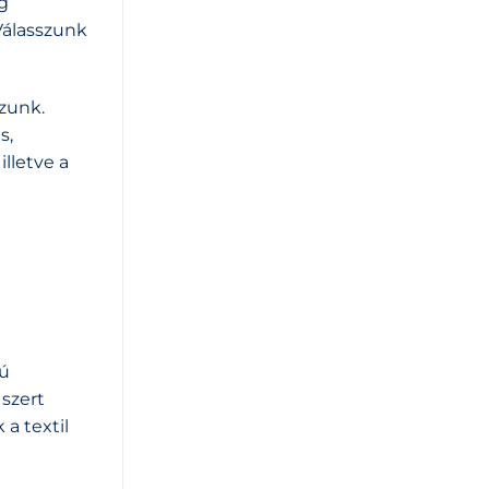
g
Válasszunk
zzunk.
s,
lletve a
jú
 szert
a textil