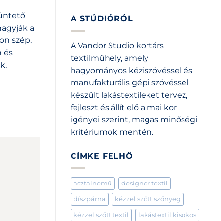
tüntető
A STÚDIÓRÓL
hagyják a
yon szép,
A Vandor Studio kortárs
n és
textilműhely, amely
k,
hagyományos kéziszövéssel és
manufakturális gépi szövéssel
készült lakástextileket tervez,
fejleszt és állít elő a mai kor
igényei szerint, magas minőségi
kritériumok mentén.
CÍMKE FELHŐ
asztalnemű
designer textil
díszpárna
kézzel szőtt szőnyeg
kézzel szőtt textil
lakástextil kisokos