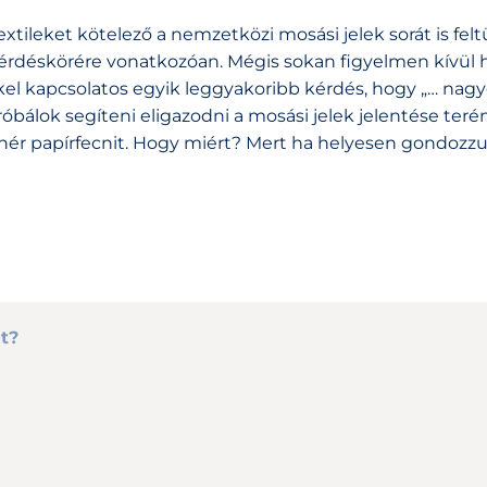
ileket kötelező a nemzetközi mosási jelek sorát is fel
rdéskörére vonatkozóan. Mégis sokan figyelmen kívül 
ekkel kapcsolatos egyik leggyakoribb kérdés, hogy „… nag
álok segíteni eligazodni a mosási jelek jelentése teré
ehér papírfecnit. Hogy miért? Mert ha helyesen gondozzu
t?