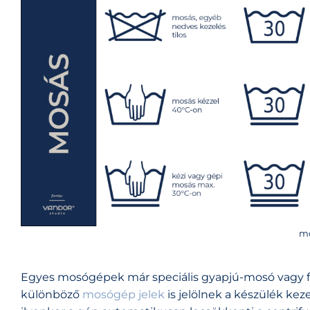
mo
Egyes mosógépek már speciális gyapjú-mosó vagy fi
különböző
mosógép jelek
is jelölnek a készülék ke