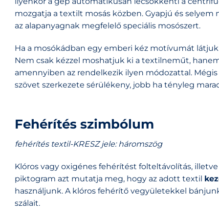
ilyenkor a gép automatikusan lecsökkenti a centrifu
mozgatja a textilt mosás közben. Gyapjú és selyem m
az alapanyagnak megfelelő speciális mosószert.
Ha a mosókádban egy emberi kéz motívumát látjuk, a 
Nem csak kézzel moshatjuk ki a textilneműt, hanem a
amennyiben az rendelkezik ilyen módozattal. Mégis ha
szövet szerkezete sérülékeny, jobb ha tényleg marad
Fehérítés szimbólum
fehérítés textil-KRESZ jele: háromszög
Klóros vagy oxigénes fehérítést folteltávolítás, ille
piktogram azt mutatja meg, hogy az adott textil
kez
használjunk. A klóros fehérítő vegyületekkel bánjun
szálait.