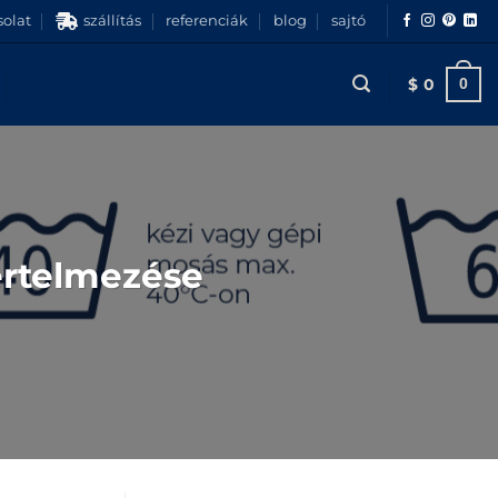
olat
szállítás
referenciák
blog
sajtó
$
0
0
értelmezése