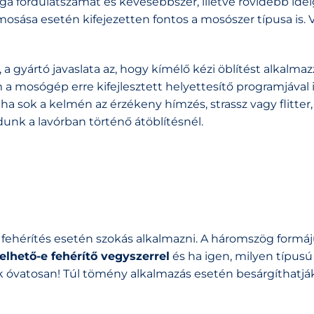
ga fordulatszámát és kevesebbszer, illetve rövidebb idei
osása esetén kifejezetten fontos a mosószer típusa is. 
gyártó javaslata az, hogy kímélő kézi öblítést alkalma
 mosógép erre kifejlesztett helyettesítő programjával i
 sok a kelmén az érzékeny hímzés, strassz vagy flitter, i
unk a lavórban történő átöblítésnél.
tve fehérítés esetén szokás alkalmazni. A háromszög formá
elhető-e fehérítő vegyszerrel
és ha igen, milyen típusú
k óvatosan! Túl tömény alkalmazás esetén besárgíthatják 