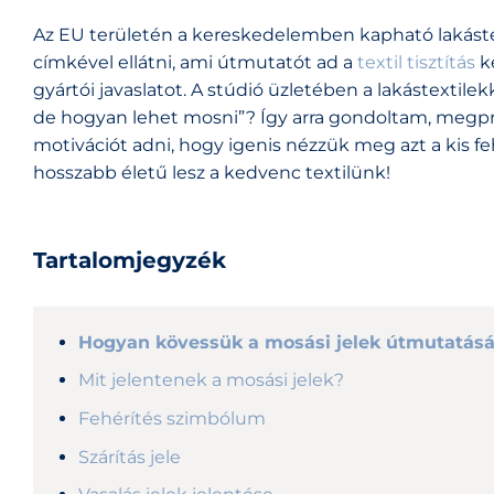
Az EU területén a kereskedelemben kapható lakástext
címkével ellátni, ami útmutatót ad a
textil tisztítás
ké
gyártói javaslatot. A stúdió üzletében a lakástextil
de hogyan lehet mosni”? Így arra gondoltam, megprób
motivációt adni, hogy igenis nézzük meg azt a kis f
hosszabb életű lesz a kedvenc textilünk!
Tartalomjegyzék
Hogyan kövessük a mosási jelek útmutatásá
Mit jelentenek a mosási jelek?
Fehérítés szimbólum
Szárítás jele