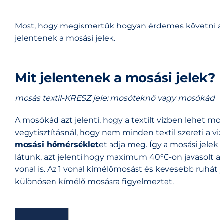
Most, hogy megismertük hogyan érdemes követni a
jelentenek a mosási jelek.
Mit jelentenek a mosási jelek?
mosás textil-KRESZ jele: mosóteknő vagy mosókád
A mosókád azt jelenti, hogy a textilt vízben lehet mos
vegytisztításnál, hogy nem minden textil szereti a vi
mosási hőmérséklet
et adja meg. Így a mosási jele
látunk, azt jelenti hogy maximum 40°C-on javasolt a 
vonal is. Az 1 vonal kímélőmosást és kevesebb ruhát
különösen kímélő mosásra figyelmeztet.