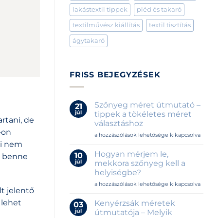
lakástextil tippek
pléd és takaró
textilművész kiállítás
textil tisztítás
ágytakaró
FRISS BEJEGYZÉSEK
Szőnyeg méret útmutató –
21
júl
tippek a tökéletes méret
rtani, de
választáshoz
-on
Szőnyeg
a hozzászólások lehetősége kikapcsolva
méret
ni nem
útmutató
Hogyan mérjem le,
10
k benne
–
júl
mekkora szőnyeg kell a
tippek
helyiségbe?
a
Hogyan
tökéletes
a hozzászólások lehetősége kikapcsolva
t jelentő
mérjem
méret
le,
választáshoz
 lehet
Kenyérzsák méretek
03
mekkora
bejegyzéshez
júl
útmutatója – Melyik
szőnyeg