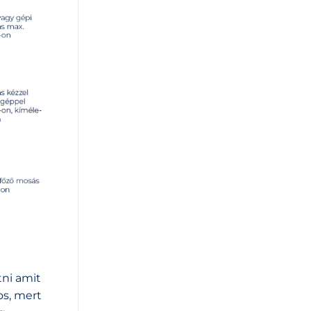
tni amit
os, mert