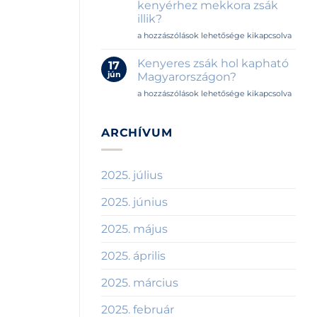
kenyérhez mekkora zsák
kell
illik?
a
helyiségbe?
Kenyérzsák
a hozzászólások lehetősége kikapcsolva
bejegyzéshez
méretek
útmutatója
Kenyeres zsák hol kapható
17
–
jún
Magyarországon?
Melyik
Kenyeres
a hozzászólások lehetősége kikapcsolva
kenyérhez
zsák
mekkora
hol
zsák
kapható
ARCHÍVUM
illik?
Magyarországon?
bejegyzéshez
bejegyzéshez
2025. július
2025. június
2025. május
2025. április
2025. március
2025. február