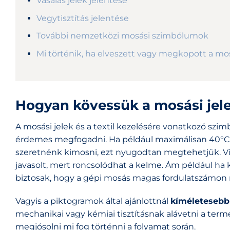
Vasalás jelek jelentése
Vegytisztítás jelentése
További nemzetközi mosási szimbólumok
Mi történik, ha elveszett vagy megkopott a mo
Hogyan kövessük a mosási jel
A mosási jelek és a textil kezelésére vonatkozó szim
érdemes megfogadni. Ha például maximálisan 40°C-o
szeretnénk kimosni, ezt nyugodtan megtehetjük.
javasolt, mert roncsolódhat a kelme. Ám például h
biztosak, hogy a gépi mosás magas fordulatszámon 
Vagyis a piktogramok által ajánlottnál
kíméletesebb 
mechanikai vagy kémiai tisztításnak alávetni a term
megjósolni mi fog történni a folyamat során.