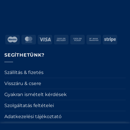
Maestro
MasterCard
Visa
Cash
Cash
Bank
Stripe
On
on
Transfer
Delivery
Pickup
SEGÍTHETÜNK?
Szállítás & fizetés
Visszáru & csere
Gyakran ismételt kérdések
Szolgáltatás feltételei
Adatkezelési tájékoztató
Sütik