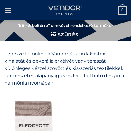
Skip
to
0
content
“kül- & beltérre” címkével rendelkező termékek
SZŰRÉS
Fedezze fel online a Vandor Studio lakástextil
kínálatát és dekorálja erkélyét vagy teraszát
különleges kézzel szövött és kis-szériás textilekkel.
Természetes alapanyagok és fenntartható design a
harmónia nyomában.
ELFOGYOTT