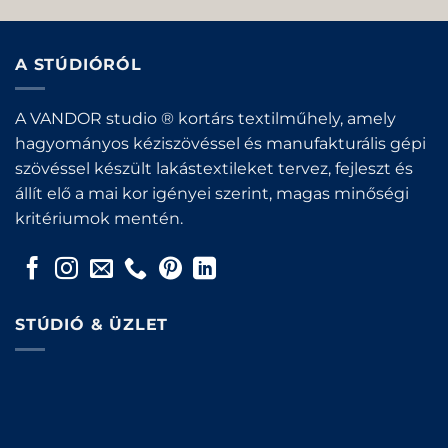
A STÚDIÓRÓL
A VANDOR studio ® kortárs textilműhely, amely
hagyományos kéziszövéssel és manufakturális gépi
szövéssel készült lakástextileket tervez, fejleszt és
állít elő a mai kor igényei szerint, magas minőségi
kritériumok mentén.
STÚDIÓ & ÜZLET