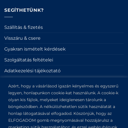
On
on
Transfer
Delivery
Pickup
SEGÍTHETÜNK?
Szállítás & fizetés
Visszáru & csere
Gyakran ismételt kérdések
Szolgáltatás feltételei
Adatkezelési tájékoztató
Sütik
Azért, hogy a vásárlásod igazán kényelmes és egyszerű
Impresszum
legyen, honlapunkon cookie-kat használunk. A cookie-k
olyan kis fájlok, melyeket ideiglenesen tárolunk a
böngésződben. A nélkülözhetetlen sütik használatát a
KAPCSOLAT
honlap látogatásával elfogadod. Köszönjük, hogy az
ELFOGADOM gomb megnyomásával hozzájárulsz a
Kapitány utca 6.
marketing sütik használatához, és ezzel webáruházunk