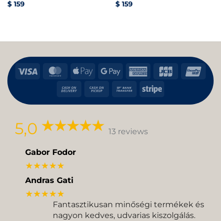
$
159
$
159
Visa
MasterCard
Apple
Google
American
JCB
Uni
Pay
Pay
Express
Cash
Cash
Bank
Stripe
On
on
Transfer
Delivery
Pickup
5,0
13 reviews
Gabor Fodor
★★★★★
Andras Gati
★★★★★
Fantasztikusan minőségi termékek és
nagyon kedves, udvarias kiszolgálás.