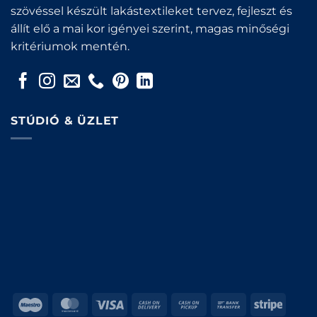
szövéssel készült lakástextileket tervez, fejleszt és
állít elő a mai kor igényei szerint, magas minőségi
kritériumok mentén.
STÚDIÓ & ÜZLET
Maestro
MasterCard
Visa
Cash
Cash
Bank
Stripe