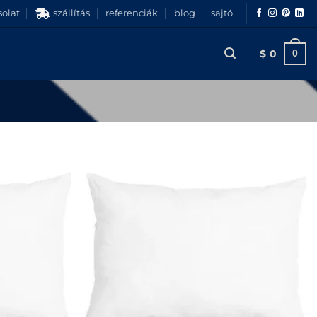
olat
szállítás
referenciák
blog
sajtó
$
0
0