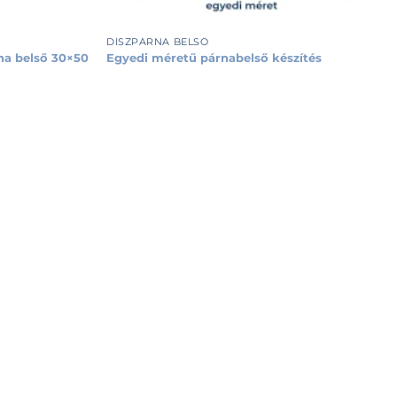
+
DÍSZPÁRNA BELSŐ
a belső 30×50
Egyedi méretű párnabelső készítés