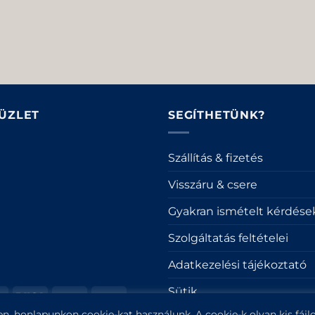
 ÜZLET
SEGÍTHETÜNK?
Szállítás & fizetés
Visszáru & csere
Gyakran ismételt kérdése
Szolgáltatás feltételei
Adatkezelési tájékoztató
Sütik
ro
MasterCard
Visa
Cash
Cash
On
on
n, honlapunkon cookie-kat használunk. A cookie-k olyan kis fájlo