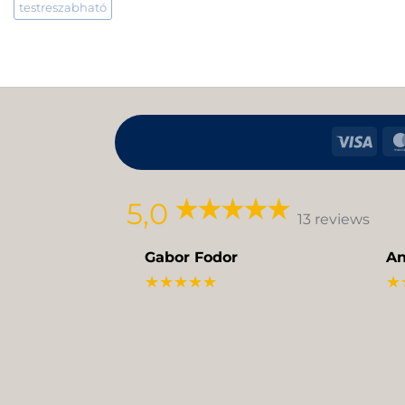
testreszabható
Visa
5,0
13 reviews
Gabor Fodor
An
★★★★★
★