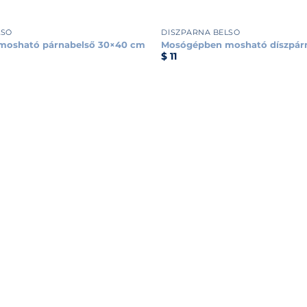
+
LSŐ
DÍSZPÁRNA BELSŐ
mosható párnabelső 30×40 cm
Mosógépben mosható díszpárn
$
11