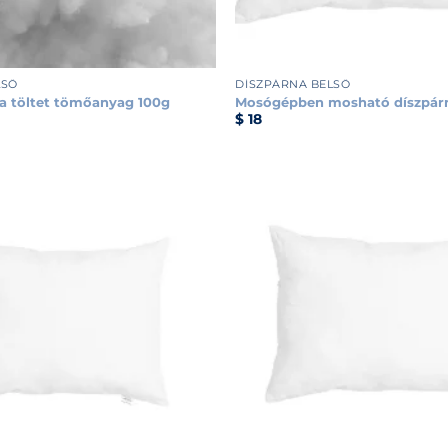
+
LSŐ
DÍSZPÁRNA BELSŐ
a töltet tömőanyag 100g
Mosógépben mosható díszpárn
$
18