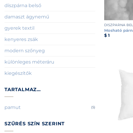
díszpárna belső
+
damaszt ágynemű
DÍSZPÁRNA BE
gyerek textil
Mosható párn
$
1
kenyeres zsák
modern szőnyeg
különleges méteráru
kiegészítők
TARTALMAZ…
pamut
(5)
SZŰRÉS SZÍN SZERINT