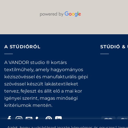
A STÚDIÓRÓL
STÚDIÓ &
A VANDOR studio ® kortárs
textilműhely, amely hagyományos
kéziszövéssel és manufakturális gépi
szövéssel készült lakástextileket
tervez, fejleszt és állít elő a mai kor
igényei szerint, magas minőségi
kritériumok mentén.
Maest
Azért, hogy a vásárlásod igazán kényelmes és egyszerű legye