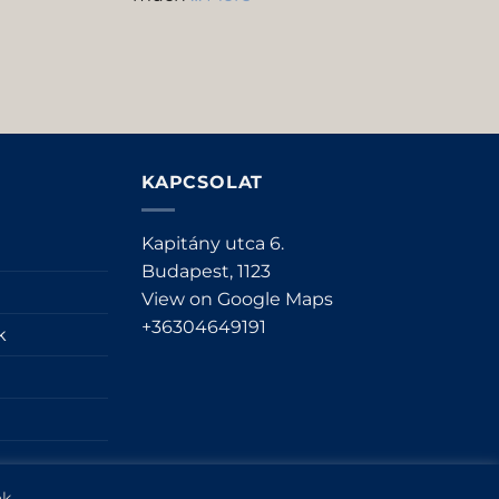
KAPCSOLAT
Kapitány utca 6.
Budapest,
1123
View on Google Maps
+36304649191
k
k,