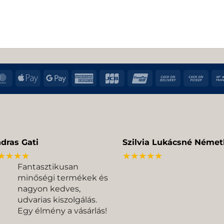
MasterCard
Apple
Google
American
JCB
UnionPay
Cash
Cas
Pay
Pay
Express
On
on
Delivery
Pic
dras Gati
Szilvia Lukácsné Német
★★★★
★★★★★
Fantasztikusan
minőségi termékek és
nagyon kedves,
udvarias kiszolgálás.
Egy élmény a vásárlás!