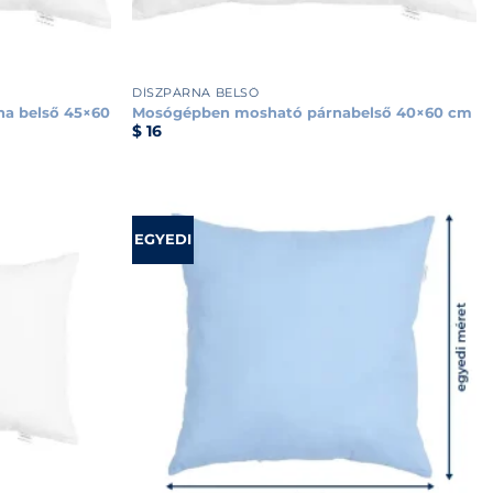
+
DÍSZPÁRNA BELSŐ
a belső 45×60
Mosógépben mosható párnabelső 40×60 cm
$
16
EGYEDI