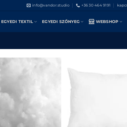
info@vandor.studio
+36 30 464 9191
kapcs
EGYEDI TEXTIL
EGYEDI SZŐNYEG
WEBSHOP