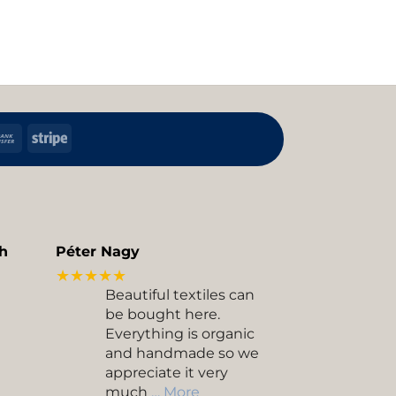
h
Bank
Stripe
Transfer
kup
h
Péter Nagy
★★★★★
Beautiful textiles can
be bought here.
Everything is organic
and handmade so we
appreciate it very
much
… More