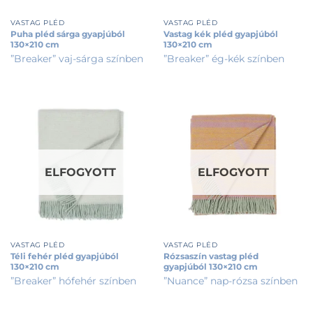
VASTAG PLÉD
VASTAG PLÉD
Puha pléd sárga gyapjúból
Vastag kék pléd gyapjúból
130×210 cm
130×210 cm
”Breaker” vaj-sárga színben
”Breaker” ég-kék színben
ELFOGYOTT
ELFOGYOTT
VASTAG PLÉD
VASTAG PLÉD
Téli fehér pléd gyapjúból
Rózsaszín vastag pléd
130×210 cm
gyapjúból 130×210 cm
”Breaker” hófehér színben
”Nuance” nap-rózsa színben