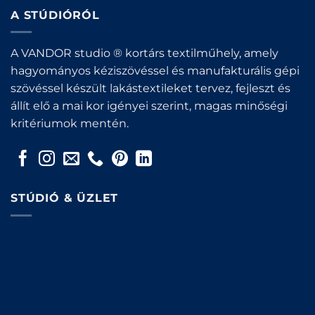
A STÚDIÓRÓL
A VANDOR studio ® kortárs textilműhely, amely
hagyományos kéziszövéssel és manufakturális gépi
szövéssel készült lakástextileket tervez, fejleszt és
állít elő a mai kor igényei szerint, magas minőségi
kritériumok mentén.
STÚDIÓ & ÜZLET