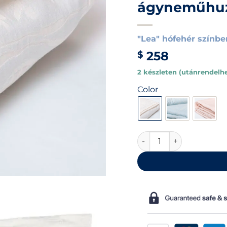
ágyneműhuz
"Lea" hófehér színbe
258
$
2 készleten (utánrendelh
Color
Fehér pamut damaszt 