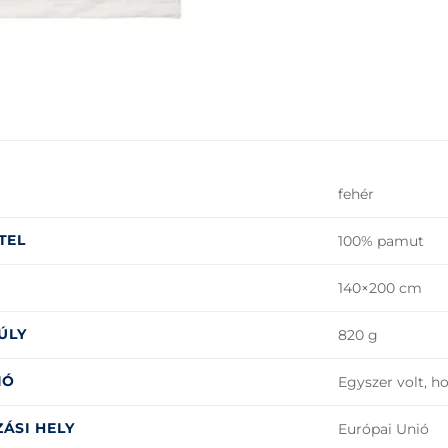
fehér
TEL
100% pamut
140×200 cm
ÚLY
820 g
IÓ
Egyszer volt, h
ÁSI HELY
Európai Unió