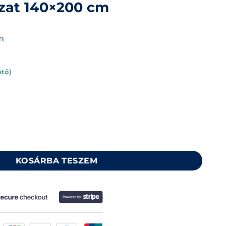
at 140×200 cm
n
ető)
paplan ágyneműhuzat 140x200 cm mennyiség
KOSÁRBA TESZEM