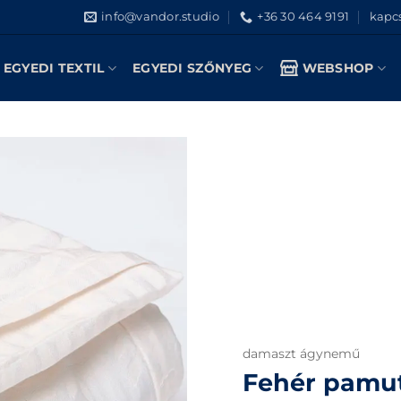
info@vandor.studio
+36 30 464 9191
kapcs
EGYEDI TEXTIL
EGYEDI SZŐNYEG
WEBSHOP
damaszt ágynemű
Fehér pamu