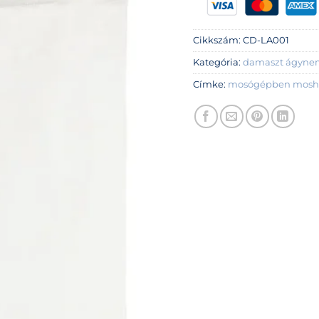
Cikkszám:
CD-LA001
Kategória:
damaszt ágyn
Címke:
mosógépben mosh