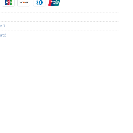
emű
ató