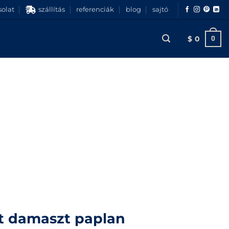
olat
szállítás
referenciák
blog
sajtó
$
0
0
t damaszt paplan