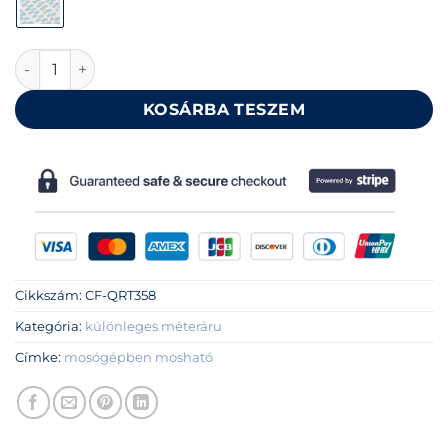
Kék levél mintás méteráru szövet 140 cm mennyiség
KOSÁRBA TESZEM
Cikkszám:
CF-QRT358
Kategória:
különleges méteráru
Címke:
mosógépben mosható