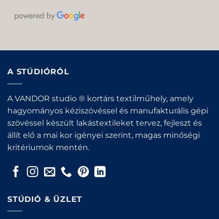
A STÚDIÓRÓL
A VANDOR studio ® kortárs textilműhely, amely
hagyományos kéziszövéssel és manufakturális gépi
szövéssel készült lakástextileket tervez, fejleszt és
állít elő a mai kor igényei szerint, magas minőségi
kritériumok mentén.
STÚDIÓ & ÜZLET