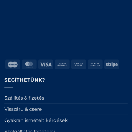
Maestro
MasterCard
Visa
Cash
Cash
Bank
Stripe
On
on
Transfer
Delivery
Pickup
SEGÍTHETÜNK?
Szállítás & fizetés
Visszáru & csere
Gyakran ismételt kérdések
Szolgáltatás feltételei