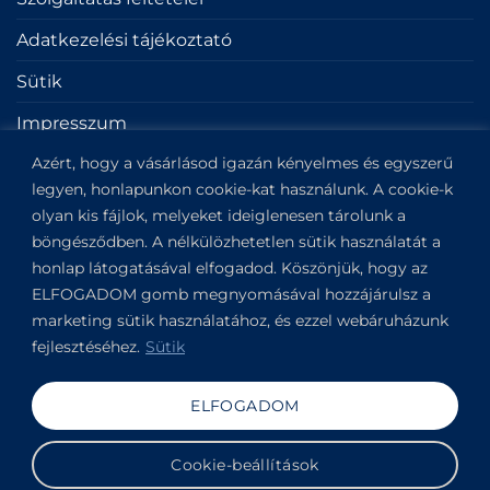
Adatkezelési tájékoztató
Sütik
Impresszum
Azért, hogy a vásárlásod igazán kényelmes és egyszerű
KAPCSOLAT
legyen, honlapunkon cookie-kat használunk. A cookie-k
olyan kis fájlok, melyeket ideiglenesen tárolunk a
böngésződben. A nélkülözhetetlen sütik használatát a
Kapitány utca 6.
honlap látogatásával elfogadod. Köszönjük, hogy az
Budapest,
1123
ELFOGADOM gomb megnyomásával hozzájárulsz a
View on Google Maps
marketing sütik használatához, és ezzel webáruházunk
+36304649191
fejlesztéséhez.
Sütik
Copyright 2019-2026 ©
VANDOR studio®
. All rights
ELFOGADOM
reserved.
Cookie-beállítások