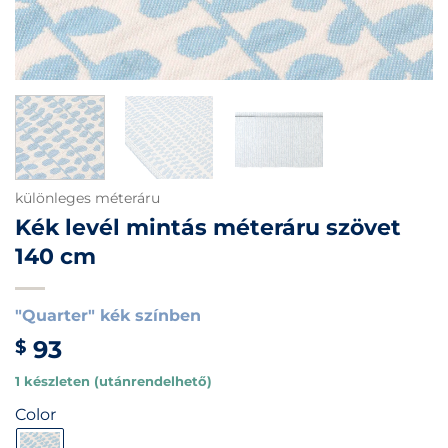
különleges méteráru
Kék levél mintás méteráru szövet
140 cm
"Quarter" kék színben
93
$
1 készleten (utánrendelhető)
Color