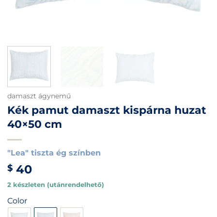
damaszt ágynemű
Kék pamut damaszt kispárna huzat
40×50 cm
"Lea" tiszta ég színben
40
$
2 készleten (utánrendelhető)
Color