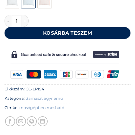
Kék pamut damaszt kispárna huzat 40x50 cm mennyiség
KOSÁRBA TESZEM
Cikkszám:
CC-LP194
Kategória:
damaszt ágynemű
Címke:
mosógépben mosható