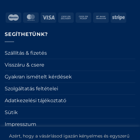
Maestro
MasterCard
Visa
Cash
Cash
Bank
Stripe
On
on
Transfer
Delivery
Pickup
SEGÍTHETÜNK?
Szállítás & fizetés
Visszáru & csere
Gyakran ismételt kérdések
Szolgáltatás feltételei
Adatkezelési tájékoztató
Sütik
Impresszum
Azért, hogy a vásárlásod igazán kényelmes és egyszerű