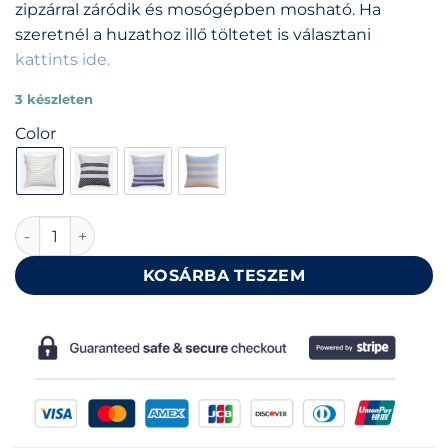
zipzárral záródik és mosógépben mosható. Ha
szeretnél a huzathoz illő töltetet is választani
kattints ide.
3 készleten
Color
Pamut díszpárna huzat, 40×40 cm mennyiség
KOSÁRBA TESZEM