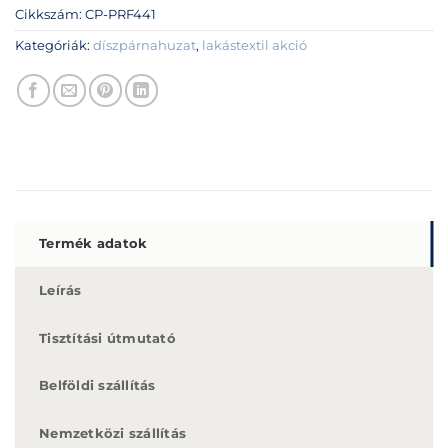
Cikkszám:
CP-PRF441
Kategóriák:
díszpárnahuzat
,
lakástextil akció
Termék adatok
Leírás
Tisztítási útmutató
Belföldi szállítás
Nemzetközi szállítás