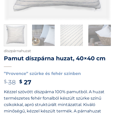
díszpárnahuzat
Pamut díszpárna huzat, 40×40 cm
”Provence” szürke és fehér színben
Original
Current
38
27
$
$
price
price
Kézzel szövött díszpárna 100% pamutból. A huzat
was:
is:
természetes fehér fonalból készült szürke színű
$ 38.
$ 27.
csíkokkal, apró struktúrált mintázattal. Kiváló
minőségű, kézzel készült termék. A párnahuzat