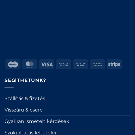
Maestro
MasterCard
Visa
Cash
Cash
Bank
Stripe
On
on
Transfer
Delivery
Pickup
SEGÍTHETÜNK?
Szállítás & fizetés
Visszáru & csere
Gyakran ismételt kérdések
Szolgáltatás feltételei