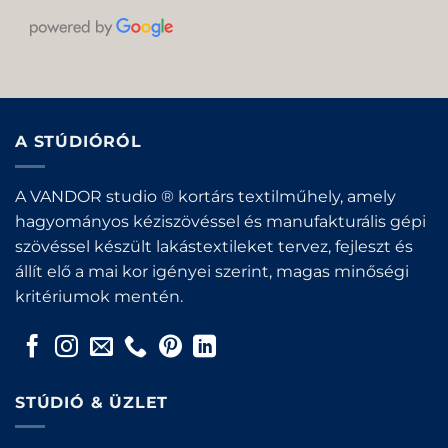
A STÚDIÓRÓL
A VANDOR studio ® kortárs textilműhely, amely
hagyományos kéziszövéssel és manufakturális gépi
szövéssel készült lakástextileket tervez, fejleszt és
állít elő a mai kor igényei szerint, magas minőségi
kritériumok mentén.
STÚDIÓ & ÜZLET