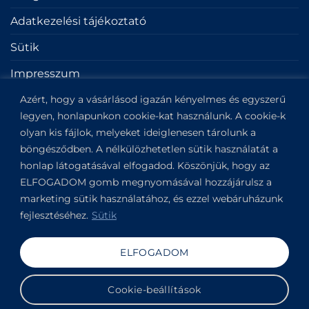
Adatkezelési tájékoztató
Sütik
Impresszum
Azért, hogy a vásárlásod igazán kényelmes és egyszerű
KAPCSOLAT
legyen, honlapunkon cookie-kat használunk. A cookie-k
olyan kis fájlok, melyeket ideiglenesen tárolunk a
böngésződben. A nélkülözhetetlen sütik használatát a
Kapitány utca 6.
honlap látogatásával elfogadod. Köszönjük, hogy az
Budapest,
1123
ELFOGADOM gomb megnyomásával hozzájárulsz a
View on Google Maps
marketing sütik használatához, és ezzel webáruházunk
+36304649191
fejlesztéséhez.
Sütik
Copyright 2019-2026 ©
VANDOR studio®
. All rights
ELFOGADOM
reserved.
Cookie-beállítások