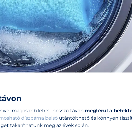
távon
mivel magasabb lehet, hosszú távon
megtérül a befekt
mosható díszpárna belső
utántölthető és könnyen tisztít
zeget takaríthatunk meg az évek során.