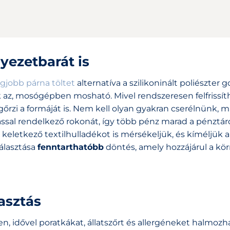
yezetbarát is
egjobb párna töltet
alternatíva a szilikoninált poliészter g
az, mosógépben mosható. Mivel rendszeresen felfrissít
rzi a formáját is. Nem kell olyan gyakran cserélnünk, m
tással rendelkező rokonát, így több pénz marad a pénztá
eletkező textilhulladékot is mérsékeljük, és kíméljük a
álasztása
fenntarthatóbb
döntés, amely hozzájárul a kö
asztás
, idővel poratkákat, állatszőrt és allergéneket halmozha