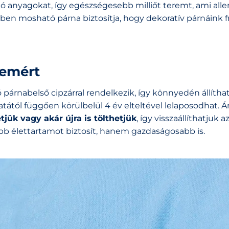
áló anyagokat, így egészségesebb milliőt teremt, ami alle
n mosható párna biztosítja, hogy dekoratív párnáink fr
lemért
árnabelső cipzárral rendelkezik, így könnyedén állíthat
tától függően körülbelül 4 év elteltével lelaposodhat. 
tjük vagy akár újra is tölthetjük
, így visszaállíthatjuk a
bb élettartamot biztosít, hanem gazdaságosabb is.