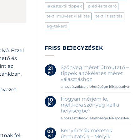
lakástextil tippek
pléd és takaró
textilművész kiállítás
textil tisztítás
ágytakaró
FRISS BEJEGYZÉSEK
olyó. Ezzel
hető és
int az
Szőnyeg méret útmutató –
21
júl
tippek a tökéletes méret
rcánkban.
választáshoz
Szőnyeg
a hozzászólások lehetősége kikapcsolva
rnyezet
méret
útmutató
Hogyan mérjem le,
10
–
júl
mekkora szőnyeg kell a
tippek
helyiségbe?
a
Hogyan
tökéletes
a hozzászólások lehetősége kikapcsolva
mérjem
méret
le,
választáshoz
Kenyérzsák méretek
03
mekkora
bejegyzéshez
tnak fel.
júl
útmutatója – Melyik
szőnyeg