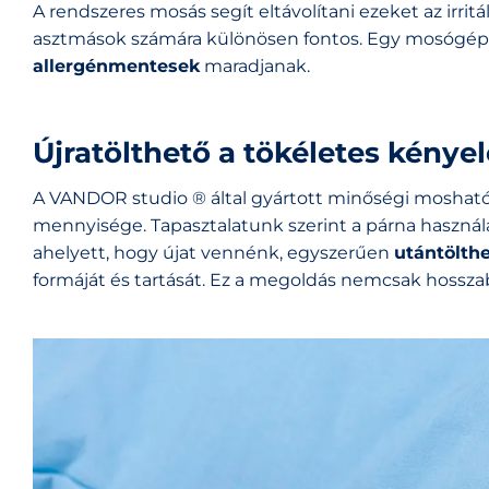
A rendszeres mosás segít eltávolítani ezeket az irrit
asztmások számára különösen fontos. Egy mosógépbe
allergénmentesek
maradjanak.
Újratölthető a tökéletes kénye
A VANDOR studio ® által gyártott minőségi mosható p
mennyisége. Tapasztalatunk szerint a párna használa
ahelyett, hogy újat vennénk, egyszerűen
utántölthe
formáját és tartását. Ez a megoldás nemcsak hossza