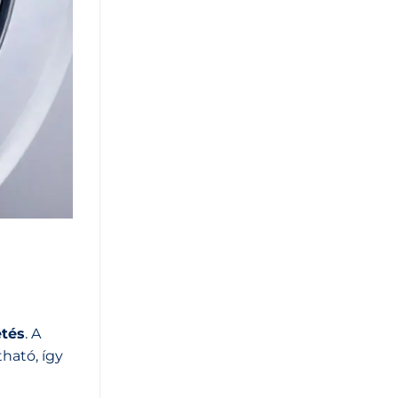
etés
. A
ható, így