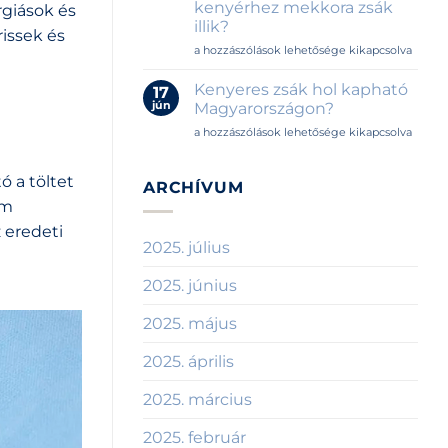
kenyérhez mekkora zsák
rgiások és
kell
illik?
a
issek és
helyiségbe?
Kenyérzsák
a hozzászólások lehetősége kikapcsolva
bejegyzéshez
méretek
útmutatója
Kenyeres zsák hol kapható
17
–
jún
Magyarországon?
Melyik
Kenyeres
a hozzászólások lehetősége kikapcsolva
kenyérhez
zsák
mekkora
hol
zsák
ó a töltet
kapható
ARCHÍVUM
illik?
Magyarországon?
bejegyzéshez
Ám
bejegyzéshez
z eredeti
2025. július
2025. június
2025. május
2025. április
2025. március
2025. február