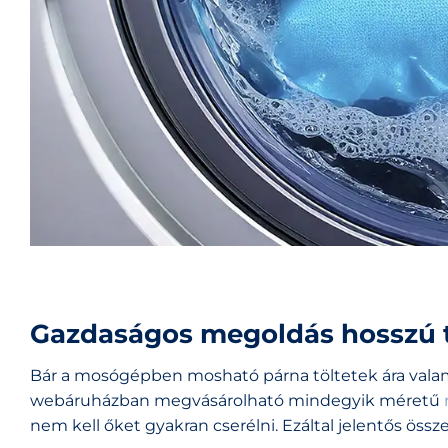
Gazdaságos megoldás hosszú 
Bár a mosógépben mosható párna töltetek ára vala
webáruházban megvásárolható mindegyik méretű
nem kell őket gyakran cserélni. Ezáltal jelentős öss