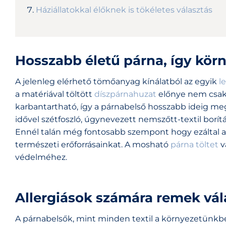
Háziállatokkal élőknek is tökéletes választás
Hosszabb életű párna, így körn
A jelenleg elérhető tömőanyag kínálatból az egyik
l
a matériával töltött
díszpárnahuzat
előnye nem csak 
karbantartható, így a párnabelső hosszabb ideig megő
idővel szétfoszló, úgynevezett nemszőtt-textil borí
Ennél talán még fontosabb szempont hogy ezáltal a k
természeti erőforrásainkat. A mosható
párna töltet
v
védelméhez.
Allergiások számára remek vál
A párnabelsők, mint minden textil a környezetünkben