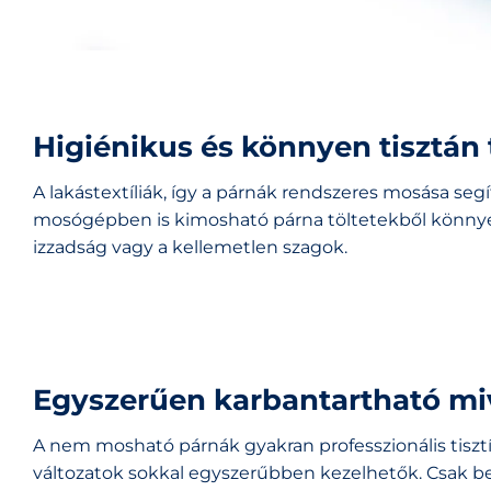
Higiénikus és könnyen tisztán 
A lakástextíliák, így a párnák rendszeres mosása segí
mosógépben is kimosható párna töltetekből könnyedé
izzadság vagy a kellemetlen szagok.
Egyszerűen karbantartható
mi
A nem mosható párnák gyakran professzionális tiszt
változatok sokkal egyszerűbben kezelhetők. Csak be