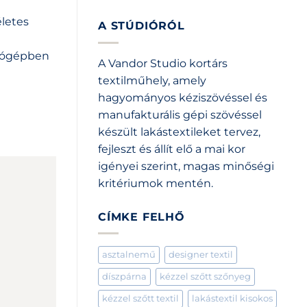
életes
A STÚDIÓRÓL
osógépben
A Vandor Studio kortárs
textilműhely, amely
hagyományos kéziszövéssel és
manufakturális gépi szövéssel
készült lakástextileket tervez,
fejleszt és állít elő a mai kor
igényei szerint, magas minőségi
kritériumok mentén.
CÍMKE FELHŐ
asztalnemű
designer textil
díszpárna
kézzel szőtt szőnyeg
kézzel szőtt textil
lakástextil kisokos