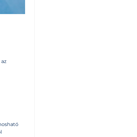
 az
 mosható
l