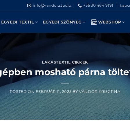
info@vandor.studio
+36 30 464 9191
kapcs
EGYEDI TEXTIL
EGYEDI SZŐNYEG
WEBSHOP
LAKÁSTEXTIL CIKKEK
épben mosható párna töltet
POSTED ON
FEBRUÁR 11, 2025
BY
VÁNDOR KRISZTINA