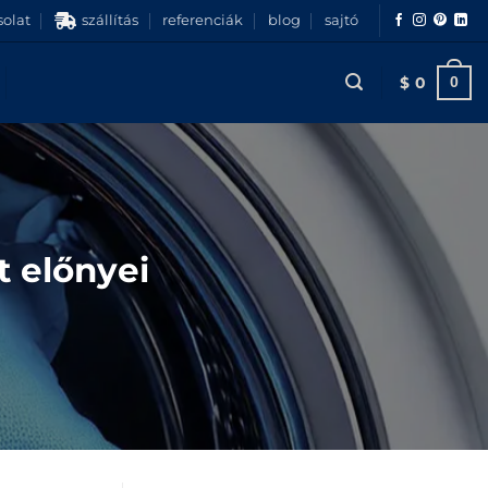
olat
szállítás
referenciák
blog
sajtó
$
0
0
 előnyei