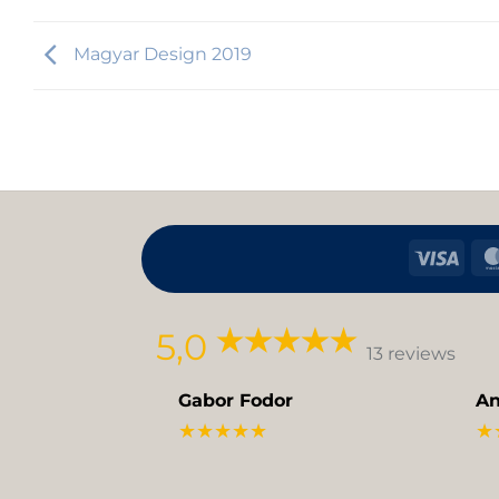
Magyar Design 2019
Visa
5,0
13 reviews
Gabor Fodor
An
★★★★★
★