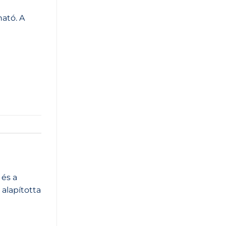
ató. A
 és a
alapította