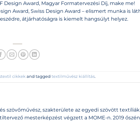
F Design Award, Magyar Formatervezési Díj, make me!
sign Award, Swiss Design Award – elismert munka is láth
szédre, átjárhatóságra is kiemelt hangsúlyt helyez.
textil cikkek
and tagged
textilművész kiállítás
.
ő és szövőművész, szakterülete az egyedi szövött textíliák
xtiltervező mesterképzést végzett a MOME-n. 2019 őszén 