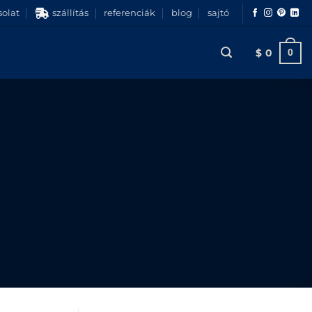
olat
szállítás
referenciák
blog
sajtó
$
0
0