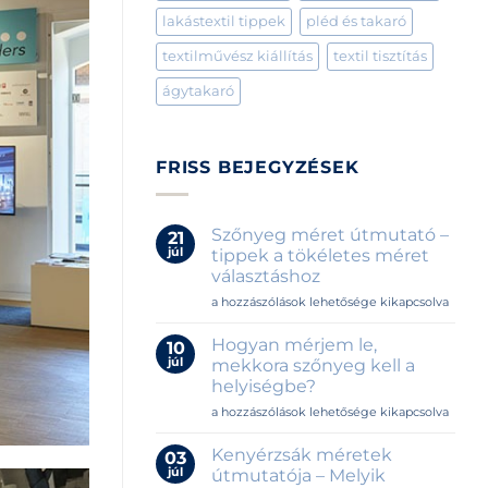
lakástextil tippek
pléd és takaró
textilművész kiállítás
textil tisztítás
ágytakaró
FRISS BEJEGYZÉSEK
Szőnyeg méret útmutató –
21
júl
tippek a tökéletes méret
választáshoz
Szőnyeg
a hozzászólások lehetősége kikapcsolva
méret
útmutató
Hogyan mérjem le,
10
–
júl
mekkora szőnyeg kell a
tippek
helyiségbe?
a
Hogyan
tökéletes
a hozzászólások lehetősége kikapcsolva
mérjem
méret
le,
választáshoz
Kenyérzsák méretek
03
mekkora
bejegyzéshez
júl
útmutatója – Melyik
szőnyeg