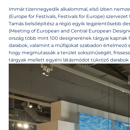
Immár tizennegyedik alkalommal, első ízben nemzetk
(Europe for Festivals, Festivals for Europe) szervezet
Tamás belsőépítész a régió egyik legjelentősebb d
(Meeting of European and Central European Designers
ország több mint 100 designerének tárgyai kapnak he
darabok, valamint a műfajokat szabadon értelmező eg
hogy megmutassák a terület sokszínűségét, frissess
tárgyak mellett egyéni látásmódot tükröző darabok 