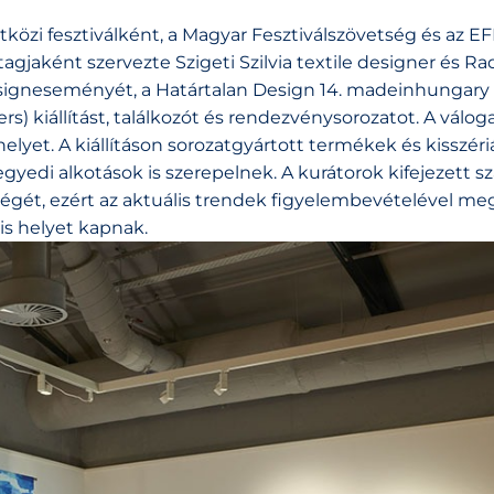
özi fesztiválként, a Magyar Fesztiválszövetség és az E
 tagjaként szervezte Szigeti Szilvia textile designer és Ra
esigneseményét, a Határtalan Design 14. madeinhungary
) kiállítást, találkozót és rendezvénysorozatot. A válog
lyet. A kiállításon sorozatgyártott termékek és kisszéri
yedi alkotások is szerepelnek. A kurátorok kifejezett s
égét, ezért az aktuális trendek figyelembevételével me
is helyet kapnak.