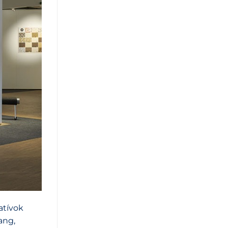
atívok
ang,