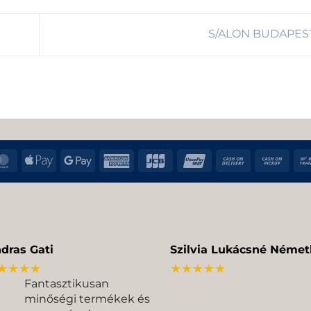
S/ALON BUDAPES
MasterCard
Apple
Google
American
JCB
UnionPay
Cash
Cas
Pay
Pay
Express
On
on
Delivery
Pic
dras Gati
Szilvia Lukácsné Német
★★★★
★★★★★
Fantasztikusan
minőségi termékek és