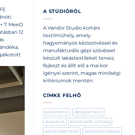
FFE
A STÚDIÓRÓL
dnóti
 + 7. MeeD
A Vandor Studio kortárs
atásban 12
textilműhely, amely
ás
hagyományos kéziszövéssel és
zándéka,
manufakturális gépi szövéssel
galkotott
készült lakástextileket tervez,
fejleszt és állít elő a mai kor
igényei szerint, magas minőségi
kritériumok mentén.
CÍMKE FELHŐ
asztalnemű
designer textil
díszpárna
kézzel szőtt szőnyeg
kézzel szőtt textil
lakástextil kisokos