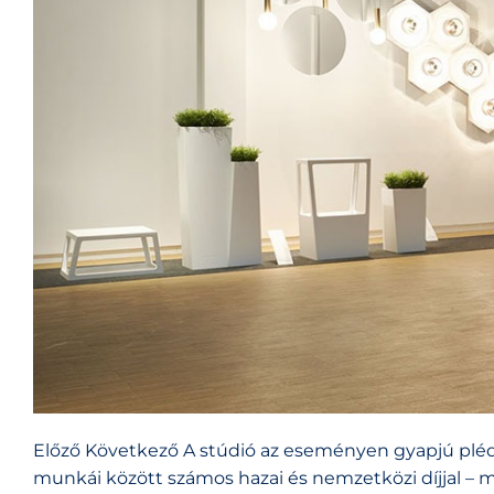
Előző Következő A stúdió az eseményen gyapjú pléde
munkái között számos hazai és nemzetközi díjjal – m