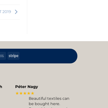
T 2019
h
Bank
Stripe
Transfer
kup
h
Péter Nagy
★★★★★
Beautiful textiles can
be bought here.