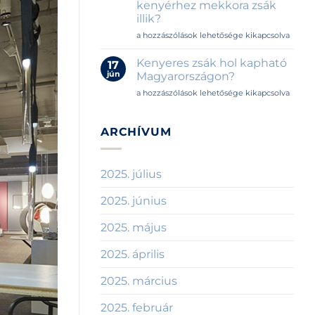
kenyérhez mekkora zsák
kell
illik?
a
helyiségbe?
Kenyérzsák
a hozzászólások lehetősége kikapcsolva
bejegyzéshez
méretek
útmutatója
Kenyeres zsák hol kapható
17
–
jún
Magyarországon?
Melyik
Kenyeres
a hozzászólások lehetősége kikapcsolva
kenyérhez
zsák
mekkora
hol
zsák
kapható
ARCHÍVUM
illik?
Magyarországon?
bejegyzéshez
bejegyzéshez
2025. július
2025. június
2025. május
2025. április
2025. március
2025. február