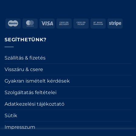
Maestro
MasterCard
Visa
Cash
Cash
Bank
Stripe
On
on
Transfer
Delivery
Pickup
SEGÍTHETÜNK?
Szállítás & fizetés
Visszáru & csere
Gyakran ismételt kérdések
Szolgáltatás feltételei
Adatkezelési tájékoztató
Sütik
Impresszum