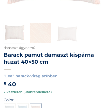
damaszt ágynemű
Barack pamut damaszt kispárna
huzat 40×50 cm
"Lea" barack-virág színben
40
$
2 készleten (utánrendelhető)
Color