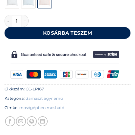
Barack pamut damaszt kispárna huzat 40x50 cm mennyi
KOSÁRBA TESZEM
Cikkszám:
CC-LP167
Kategória:
damaszt ágynemű
Címke:
mosógépben mosható