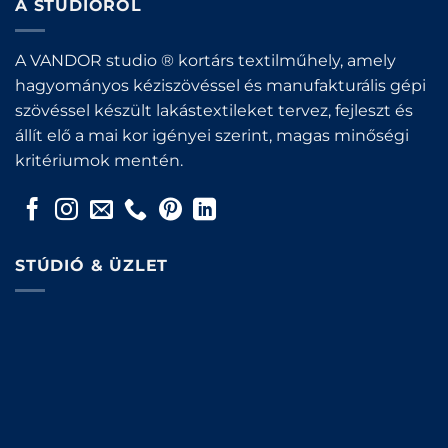
A STÚDIÓRÓL
A VANDOR studio ® kortárs textilműhely, amely
hagyományos kéziszövéssel és manufakturális gépi
szövéssel készült lakástextileket tervez, fejleszt és
állít elő a mai kor igényei szerint, magas minőségi
kritériumok mentén.
STÚDIÓ & ÜZLET