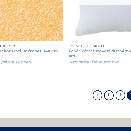
+
MÉTERÁRU
LAKÁSTEXTIL AKCIÓ
ekor textil méteráru 140 cm
Fehér kézzel szövött díszpárn
cm
nysárga színben
”Provence” fehér színben
1
2