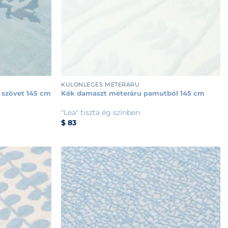
+
KÜLÖNLEGES MÉTERÁRU
 szövet 145 cm
Kék damaszt méteráru pamutból 145 cm
"Lea" tiszta ég színben
$
83