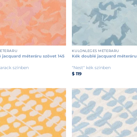
+
MÉTERÁRU
KÜLÖNLEGES MÉTERÁRU
 jacquard méteráru szövet 145
Kék doublé jacquard méteráru
barack színben
"Nest" kék színben
$
119