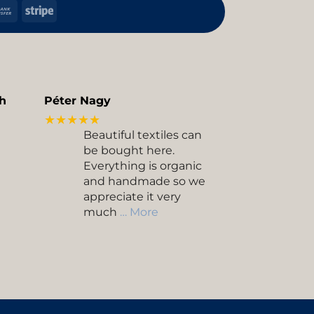
h
Bank
Stripe
Transfer
kup
h
Péter Nagy
★★★★★
Beautiful textiles can
be bought here.
Everything is organic
and handmade so we
appreciate it very
much
… More