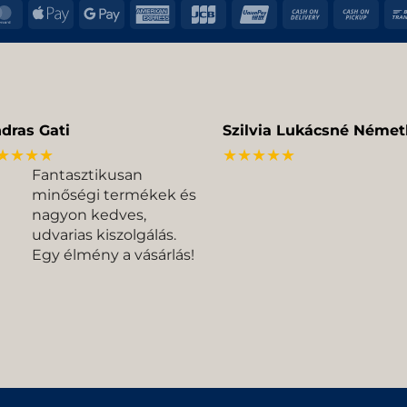
MasterCard
Apple
Google
American
JCB
UnionPay
Cash
Cas
Pay
Pay
Express
On
on
Delivery
Pic
dras Gati
Szilvia Lukácsné Német
★★★★
★★★★★
Fantasztikusan
minőségi termékek és
nagyon kedves,
udvarias kiszolgálás.
Egy élmény a vásárlás!