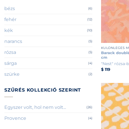
bézs
(6)
fehér
(12)
kék
(10)
+
narancs
(5)
KÜLÖNLEGES 
rózsa
(5)
Barack doublé
cm
sárga
(4)
"Nest" rózsa-
$
119
szürke
(2)
SZŰRÉS KOLLEKCIÓ SZERINT
Egyszer volt, hol nem volt...
(26)
Provence
(4)