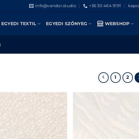
info@vandor.studio
+36 30 464 9191
kapcs
EGYEDI TEXTIL
EGYEDI SZŐNYEG
WEBSHOP
l
1
2