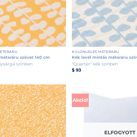
+
MÉTERÁRU
KÜLÖNLEGES MÉTERÁRU
 méteráru szövet 140 cm
Kék levél mintás méteráru szö
nysárga színben
"Quarter" kék színben
$
93
Akció!
ELFOGYOTT