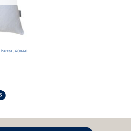
a huzat, 40×40
3