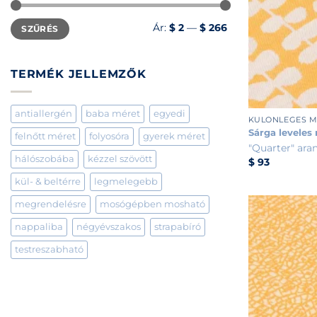
Min
Max
Ár:
$ 2
—
$ 266
SZŰRÉS
ár
ár
TERMÉK JELLEMZŐK
+
antiallergén
baba méret
egyedi
KÜLÖNLEGES 
Sárga leveles
felnőtt méret
folyosóra
gyerek méret
"Quarter" ara
hálószobába
kézzel szövött
$
93
kül- & beltérre
legmelegebb
megrendelésre
mosógépben mosható
nappaliba
négyévszakos
strapabíró
testreszabható