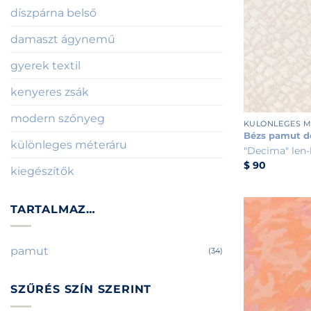
díszpárna belső
damaszt ágynemű
gyerek textil
kenyeres zsák
+
modern szőnyeg
KÜLÖNLEGES 
Bézs pamut de
különleges méteráru
"Decima" len-
$
90
kiegészítők
TARTALMAZ…
pamut
(34)
SZŰRÉS SZÍN SZERINT