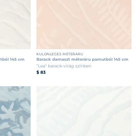
+
KÜLÖNLEGES MÉTERÁRU
tból 145 cm
Barack damaszt méteráru pamutból 145 cm
"Lea" barack-virág színben
$
83