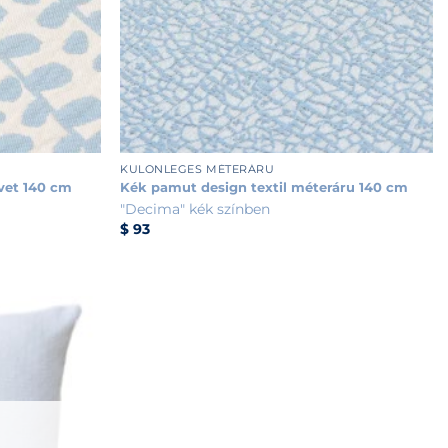
+
KÜLÖNLEGES MÉTERÁRU
vet 140 cm
Kék pamut design textil méteráru 140 cm
"Decima" kék színben
$
93