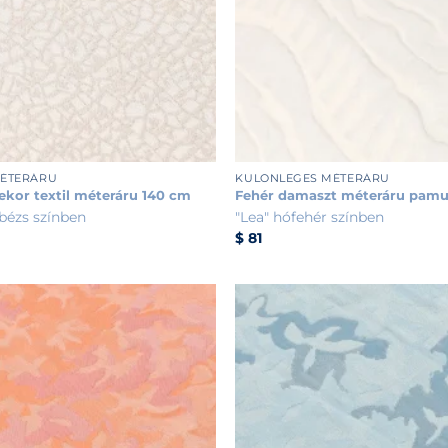
+
MÉTERÁRU
KÜLÖNLEGES MÉTERÁRU
kor textil méteráru 140 cm
Fehér damaszt méteráru pamu
bézs színben
"Lea" hófehér színben
$
81