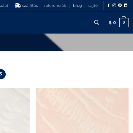
olat
szállítás
referenciák
blog
sajtó
$
0
0
3