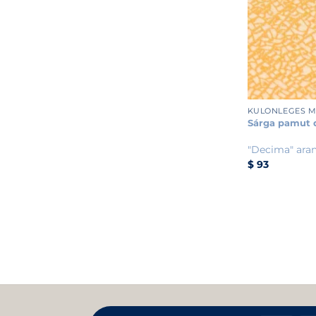
+
KÜLÖNLEGES 
Sárga pamut d
"Decima" ara
$
93